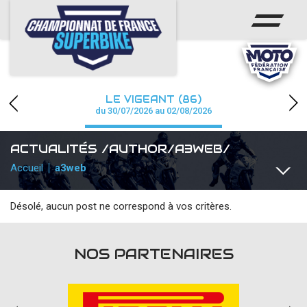
ACCUEIL
CHAMPIONNAT
ACTUS
LE VIGEANT (86)
CALENDRIER
du 30/07/2026 au 02/08/2026
RÉSULTATS
ACTUALITÉS /AUTHOR/A3WEB/
Accueil
a3web
PHOTOS / WEB TV
PARTENAIRES
Désolé, aucun post ne correspond à vos critères.
TOUTES
COMMUNIQUÉS
TEAMS / PILOTES
TOUTES L
PRESSE
NOS PARTENAIRES
PRESSE