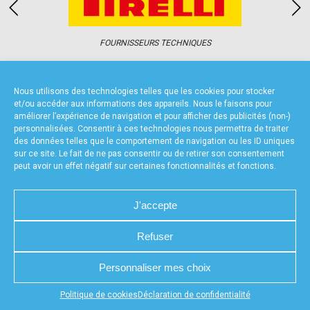
accéder à la billetterie
FOURNISSEURS TECHNIQUES
Nous utilisons des technologies telles que les cookies pour stocker
et/ou accéder aux informations des appareils. Nous le faisons pour
améliorer l’expérience de navigation et pour afficher des publicités (non-)
personnalisées. Consentir à ces technologies nous permettra de traiter
CHARTE DE CONFIDENTIALITÉ
NOUS CONTACTER
des données telles que le comportement de navigation ou les ID uniques
MENTIONS LÉGALES
RÉALISÉ PAR L’AGENCE WEB A3WEB
sur ce site. Le fait de ne pas consentir ou de retirer son consentement
POLITIQUE DE COOKIES (UE)
DÉCLARATION DE CONFIDENTIALITÉ (UE)
peut avoir un effet négatif sur certaines fonctionnalités et fonctions.
J'accepte
Refuser
Personnaliser mes choix
Appuyez sur le bouton partager en bas de votre
Politique de cookies
Déclaration de confidentialité
navigateur, puis sur "Sur l'écran d'accueil" pour obtenir le