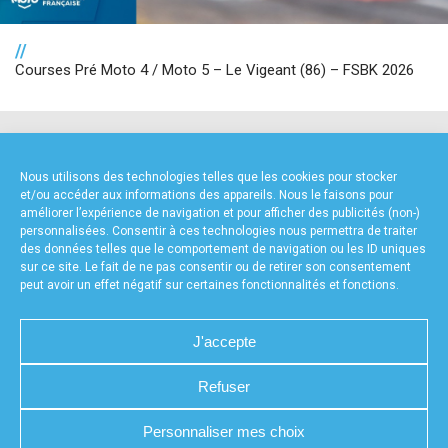
//
Courses Pré Moto 4 / Moto 5 – Le Vigeant (86) – FSBK 2026
NOS PARTENAIRES
Nous utilisons des technologies telles que les cookies pour stocker
et/ou accéder aux informations des appareils. Nous le faisons pour
améliorer l’expérience de navigation et pour afficher des publicités (non-)
personnalisées. Consentir à ces technologies nous permettra de traiter
des données telles que le comportement de navigation ou les ID uniques
sur ce site. Le fait de ne pas consentir ou de retirer son consentement
peut avoir un effet négatif sur certaines fonctionnalités et fonctions.
FOURNISSEURS TECHNIQUES
J'accepte
Refuser
CHARTE DE CONFIDENTIALITÉ
NOUS CONTACTER
Personnaliser mes choix
MENTIONS LÉGALES
RÉALISÉ PAR L’AGENCE WEB A3WEB