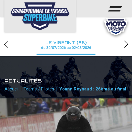
ACCUEIL
CHAMPIONNAT
ACTUS
LE VIGEANT (86)
CALENDRIER
du 30/07/2026 au 02/08/2026
RÉSULTATS
PHOTOS / WEB TV
ACTUALITÉS
PARTENAIRES
Accueil
Teams / Pilotes
Yoann Reynaud : 26ème au final
PRESSE
PRESSE