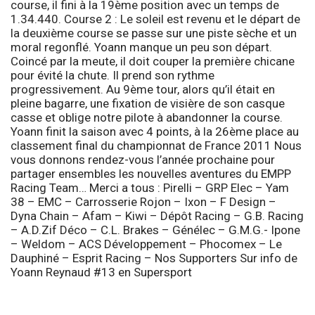
course, il fini à la 19ème position avec un temps de
1.34.440.
Course 2 :
Le soleil est revenu et le départ de
la deuxième course se passe sur une piste sèche et un
moral regonflé. Yoann manque un peu son départ.
Coincé par la meute, il doit couper la première chicane
pour évité la chute. Il prend son rythme
progressivement. Au 9ème tour, alors qu’il était en
pleine bagarre, une fixation de visière de son casque
casse et oblige notre pilote à abandonner la course.
Yoann finit la saison avec 4 points, à la 26ème place au
classement final du championnat de France 2011 Nous
vous donnons rendez-vous l’année prochaine pour
partager ensembles les nouvelles aventures du EMPP
Racing Team… Merci a tous :
Pirelli – GRP Elec – Yam
38 – EMC – Carrosserie Rojon – Ixon – F Design –
Dyna Chain – Afam – Kiwi – Dépôt Racing – G.B. Racing
– A.D.Zif Déco – C.L. Brakes – Génélec – G.M.G.- Ipone
– Weldom – ACS Développement – Phocomex – Le
Dauphiné – Esprit Racing – Nos Supporters
Sur info de
Yoann Reynaud
#13 en Supersport