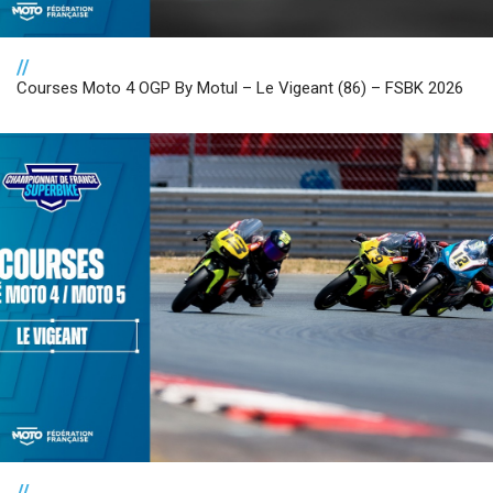
//
Courses Moto 4 OGP By Motul – Le Vigeant (86) – FSBK 2026
//