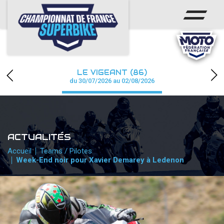
ACCUEIL
CHAMPIONNAT
ACTUS
LE VIGEANT (86)
CALENDRIER
du 30/07/2026 au 02/08/2026
RÉSULTATS
PHOTOS / WEB TV
ACTUALITÉS
PARTENAIRES
Accueil
Teams / Pilotes
Week-End noir pour Xavier Demarey à Ledenon
PRESSE
PRESSE