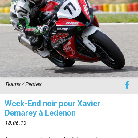
accéder à la billetterie
Teams / Pilotes
Week-End noir pour Xavier
Demarey à Ledenon
18.06.13