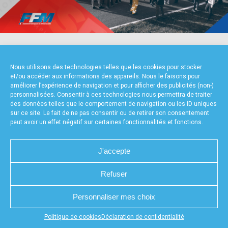
accéder à la billetterie
NOS PARTENAIRES
Nous utilisons des technologies telles que les cookies pour stocker
et/ou accéder aux informations des appareils. Nous le faisons pour
améliorer l’expérience de navigation et pour afficher des publicités (non-)
personnalisées. Consentir à ces technologies nous permettra de traiter
des données telles que le comportement de navigation ou les ID uniques
sur ce site. Le fait de ne pas consentir ou de retirer son consentement
peut avoir un effet négatif sur certaines fonctionnalités et fonctions.
FOURNISSEURS TECHNIQUES
J'accepte
Refuser
CHARTE DE CONFIDENTIALITÉ
NOUS CONTACTER
Personnaliser mes choix
MENTIONS LÉGALES
RÉALISÉ PAR L’AGENCE WEB A3WEB
POLITIQUE DE COOKIES (UE)
DÉCLARATION DE CONFIDENTIALITÉ (UE)
Appuyez sur le bouton partager en bas de votre
Politique de cookies
Déclaration de confidentialité
navigateur, puis sur "Sur l'écran d'accueil" pour obtenir le