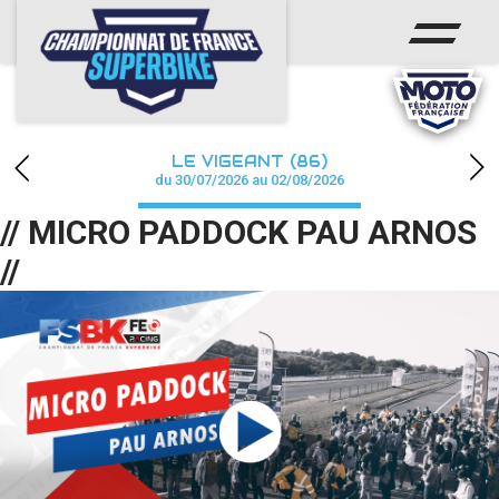
ACCUEIL
CHAMPIONNAT
ACTUS
LE VIGEANT (86)
CALENDRIER
du 30/07/2026 au 02/08/2026
// MICRO PADDOCK PAU ARNOS
RÉSULTATS
//
PHOTOS / WEB TV
PARTENAIRES
PRESSE
PRESSE