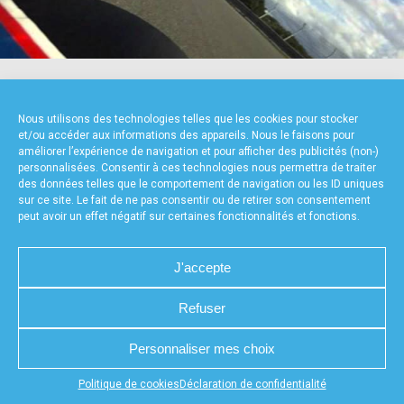
accéder à la billetterie
NOS PARTENAIRES
Nous utilisons des technologies telles que les cookies pour stocker
et/ou accéder aux informations des appareils. Nous le faisons pour
améliorer l’expérience de navigation et pour afficher des publicités (non-)
personnalisées. Consentir à ces technologies nous permettra de traiter
des données telles que le comportement de navigation ou les ID uniques
sur ce site. Le fait de ne pas consentir ou de retirer son consentement
peut avoir un effet négatif sur certaines fonctionnalités et fonctions.
FOURNISSEURS TECHNIQUES
J'accepte
Refuser
CHARTE DE CONFIDENTIALITÉ
NOUS CONTACTER
Personnaliser mes choix
MENTIONS LÉGALES
RÉALISÉ PAR L’AGENCE WEB A3WEB
POLITIQUE DE COOKIES (UE)
DÉCLARATION DE CONFIDENTIALITÉ (UE)
Appuyez sur le bouton partager en bas de votre
Politique de cookies
Déclaration de confidentialité
navigateur, puis sur "Sur l'écran d'accueil" pour obtenir le