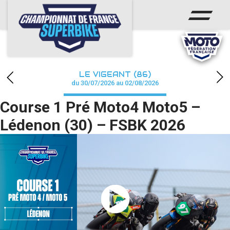
ACCUEIL
CHAMPIONNAT
ACTUS
LE VIGEANT (86)
CALENDRIER
du 30/07/2026 au 02/08/2026
Course 1 Pré Moto4 Moto5 –
RÉSULTATS
Lédenon (30) – FSBK 2026
PHOTOS / WEB TV
PARTENAIRES
PRESSE
PRESSE