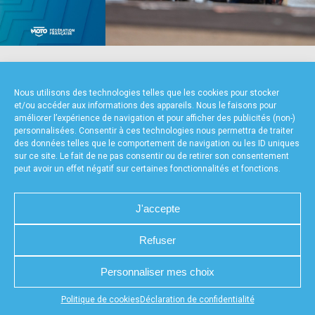
accéder à la billetterie
NOS PARTENAIRES
Nous utilisons des technologies telles que les cookies pour stocker
et/ou accéder aux informations des appareils. Nous le faisons pour
améliorer l’expérience de navigation et pour afficher des publicités (non-)
personnalisées. Consentir à ces technologies nous permettra de traiter
des données telles que le comportement de navigation ou les ID uniques
sur ce site. Le fait de ne pas consentir ou de retirer son consentement
peut avoir un effet négatif sur certaines fonctionnalités et fonctions.
FOURNISSEURS TECHNIQUES
J'accepte
Refuser
CHARTE DE CONFIDENTIALITÉ
NOUS CONTACTER
Personnaliser mes choix
MENTIONS LÉGALES
RÉALISÉ PAR L’AGENCE WEB A3WEB
POLITIQUE DE COOKIES (UE)
DÉCLARATION DE CONFIDENTIALITÉ (UE)
Appuyez sur le bouton partager en bas de votre
Politique de cookies
Déclaration de confidentialité
navigateur, puis sur "Sur l'écran d'accueil" pour obtenir le