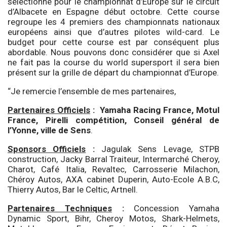
sélectionné pour le championnat d’Europe sur le circuit
d’Albacete en Espagne début octobre. Cette course
regroupe les 4 premiers des championnats nationaux
européens ainsi que d’autres pilotes wild-card. Le
budget pour cette course est par conséquent plus
abordable. Nous pouvons donc considérer que si Axel
ne fait pas la course du world supersport il sera bien
présent sur la grille de départ du championnat d’Europe.
“Je remercie l’ensemble de mes partenaires,
Partenaires Officiels
:
Yamaha Racing France, Motul
France, Pirelli compétition, Conseil général de
l’Yonne, ville de Sens
.
Sponsors Officiels
:
Jagulak Sens Levage, STPB
construction, Jacky Barral Traiteur, Intermarché Cheroy,
Charot, Café Italia, Revaltec, Carrosserie Milachon,
Chéroy Autos, AXA cabinet Duperin, Auto-Ecole A.B.C,
Thierry Autos, Bar le Celtic, Artnell.
Partenaires Techniques
:
Concession Yamaha
Dynamic Sport, Bihr, Cheroy Motos, Shark-Helmets,