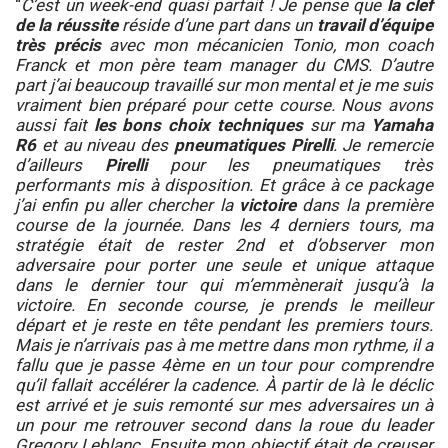
“
C’est un week-end quasi parfait ! Je pense que
la clef
de la réussite
réside d’une part dans un
travail d’équipe
très précis
avec mon mécanicien Tonio, mon coach
Franck et mon père team manager du CMS. D’autre
part j’ai beaucoup travaillé sur mon mental et je me suis
vraiment bien préparé pour cette course. Nous avons
aussi fait
les bons choix techniques
sur ma
Yamaha
R6
et au niveau des
pneumatiques Pirelli
. Je remercie
d’ailleurs
Pirelli
pour les pneumatiques très
performants mis à disposition. Et grâce à ce package
j’ai enfin pu aller chercher la
victoire
dans la première
course de la journée. Dans les 4 derniers tours, ma
stratégie était de rester 2nd et d’observer mon
adversaire pour porter une seule et unique attaque
dans le dernier tour qui m’emmènerait jusqu’à la
victoire. En seconde course, je prends le meilleur
départ et je reste en tête pendant les premiers tours.
Mais je n’arrivais pas à me mettre dans mon rythme, il a
fallu que je passe 4ème en un tour pour comprendre
qu’il fallait accélérer la cadence. À partir de là le déclic
est arrivé et je suis remonté sur mes adversaires un à
un pour me retrouver second dans la roue du leader
Gregory Leblanc. Ensuite mon objectif était de creuser