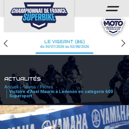
ACCUEIL
CHAMPIONNAT
ACTUS
LE VIGEANT (86)
CALENDRIER
du 30/07/2026 au 02/08/2026
RÉSULTATS
PHOTOS / WEB TV
ACTUALITÉS
PARTENAIRES
Accueil
Teams / Pilotes
Victoire d’Axel Maurin à Ledenon en catégorie 600
Supersport
PRESSE
PRESSE