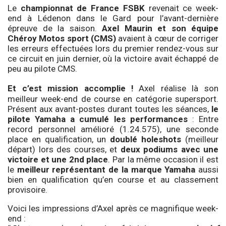
Le
championnat de France FSBK
revenait ce week-
end à Lédenon dans le Gard pour l’avant-dernière
épreuve de la saison.
Axel Maurin et son équipe
Chéroy Motos sport (CMS)
avaient à cœur de corriger
les erreurs effectuées lors du premier rendez-vous sur
ce circuit en juin dernier, où la victoire avait échappé de
peu au pilote CMS.
Et c’est mission accomplie !
Axel réalise là son
meilleur week-end de course en catégorie supersport.
Présent aux avant-postes durant toutes les séances,
le
pilote Yamaha a cumulé les performances
: Entre
record personnel amélioré (1.24.575), une seconde
place en qualification, un
doublé holeshots
(meilleur
départ) lors des courses, et
deux podiums avec une
victoire et une 2nd place
. Par la même occasion il est
le
meilleur représentant de la marque Yamaha
aussi
bien en qualification qu’en course et au classement
provisoire.
Voici les impressions d’Axel après ce magnifique week-
end :