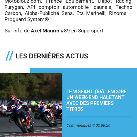
Motoblouz.com
, France Equipement, Dépot Racing,
Furygan, API comptoir automobile Icaunais, Techno
Carbon, Alpha-Publicité Sens, Ets Marinelli, Rizoma –
Proguard System®
Sur info de
Axel Maurin
#89 en Supersport
LES DERNIÈRES ACTUS
LE VIGEANT (86) : ENCORE
UN WEEK-END HALETANT
AVEC DES PREMIERS
TITRES
Communiqués
02.08.26