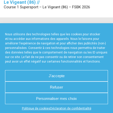
Le Vigeant (86) //
Course 1 Supersport – Le Vigeant (86) – FSBK 2026
NOS PARTENAIRES
Nous utilisons des technologies telles que les cookies pour stocker
et/ou accéder aux informations des appareils. Nous le faisons pour
améliorer l’expérience de navigation et pour afficher des publicités (non-)
personnalisées. Consentir à ces technologies nous permettra de traiter
des données telles que le comportement de navigation ou les ID uniques
sur ce site. Le fait de ne pas consentir ou de retirer son consentement
peut avoir un effet négatif sur certaines fonctionnalités et fonctions.
FOURNISSEURS TECHNIQUES
J'accepte
Refuser
CHARTE DE CONFIDENTIALITÉ
NOUS CONTACTER
Personnaliser mes choix
MENTIONS LÉGALES
RÉALISÉ PAR L’AGENCE WEB A3WEB
POLITIQUE DE COOKIES (UE)
DÉCLARATION DE CONFIDENTIALITÉ (UE)
Appuyez sur le bouton partager en bas de votre
Politique de cookies
Déclaration de confidentialité
navigateur, puis sur "Sur l'écran d'accueil" pour obtenir le