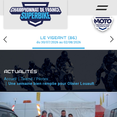
ACCUEIL
CHAMPIONNAT
ACTUS
LE VIGEANT (86)
CALENDRIER
du 30/07/2026 au 02/08/2026
RÉSULTATS
PHOTOS / WEB TV
ACTUALITÉS
PARTENAIRES
Accueil
Teams / Pilotes
Une semaine bien remplie pour Olivier Louault…
PRESSE
PRESSE