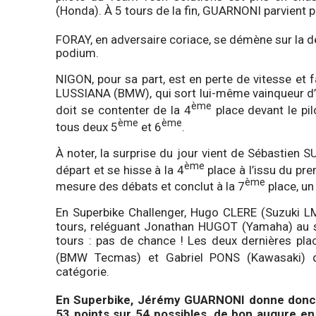
(Honda). À 5 tours de la fin, GUARNONI parvient po
FORAY, en adversaire coriace, se démène sur la d
podium.
NIGON, pour sa part, est en perte de vitesse et f
LUSSIANA (BMW), qui sort lui-même vainqueur d
ème
doit se contenter de la 4
place devant le pi
ème
ème
tous deux 5
et 6
.
À noter, la surprise du jour vient de Sébastien
ème
départ et se hisse à la 4
place à l’issu du pre
ème
mesure des débats et conclut à la 7
place, un
En Superbike Challenger, Hugo CLERE (Suzuki LM
tours, reléguant Jonathan HUGOT (Yamaha) au se
tours : pas de chance ! Les deux dernières p
(BMW Tecmas) et Gabriel PONS (Kawasaki) q
catégorie.
En Superbike, Jérémy GUARNONI donne donc l
53 points sur 54 possibles, de bon augure en