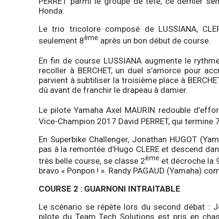
PERRET parmi le groupe de tête, ce dernier sem
Honda.
Le trio tricolore composé de LUSSIANA, CLERE 
ème
seulement 8
après un bon début de course.
En fin de course LUSSIANA augmente le rythme 
recoller à BERCHET, un duel s’amorce pour accr
parvient à subtiliser la troisième place à BERCHE
dû avant de franchir le drapeau à damier.
Le pilote Yamaha Axel MAURIN redouble d’effort 
Vice-Champion 2017 David PERRET, qui termine 
En Superbike Challenger, Jonathan HUGOT (Yamaha
pas à la remontée d’Hugo CLERE et descend dans
ème
très belle course, se classe 2
et décroche la 
bravo « Ponpon ! ». Randy PAGAUD (Yamaha) comp
COURSE 2 : GUARNONI INTRAITABLE
Le scénario se répète lors du second débat : 
pilote du Team Tech Solutions est pris en c