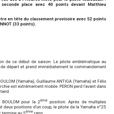
a seconde place avec 40 points devant Matthieu
tre en tête du classement provisoire avec 52 points
NNOT (33 points).
on de ce début de saison. Le pilote emblématique au
lle de départ et prend immédiatement le commandement
 BOULOM (Yamaha), Guillaume ANTIGA (Yamaha) et Félix
rchie est extrêmement mobile. PERON perd l’avant dans
stand.
ème
ec BOULOM pour la 2
position. Après de multiples
 deux positions d’un coup, le pilote de la Yamaha n°25
ème
t termine au 5
rang.