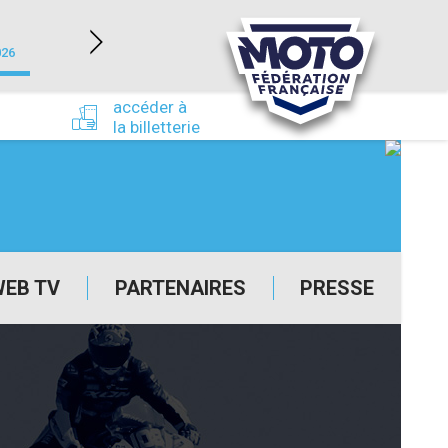
NEVERS MAGNY-COURS (58)
026
du 24/09/2026 au 27/09/2026
accéder à
la billetterie
WEB TV
PARTENAIRES
PRESSE