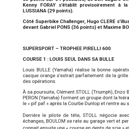
Kenny FORAY s’établit provisoirement à l
LUSSIANA (29 points).
Côté Superbike Challenger, Hugo CLERE s’illus
devant Gabriel PONS (36 points) et Maxime BO
SUPERSPORT – TROPHEE PIRELLI 600
COURSE 1 : LOUIS SEUL DANS SA BULLE
Louis BULLE (Yamaha) réalise la bonne opérati
casque orange s’extrait parfaitement de la gri
des opérations.
À sa poursuite, Clément STOLL (Triumph), Enzo
PERON (Yamaha) forment un groupe dont la hiéra
le « pif paf » après la Courbe Dunlop et rentre au 
Derrière le pilote de tête, STOLL négocie av
échanges, BOULOM se rate au garage vert et perd
connait ensuite une « course en dents de scie » e