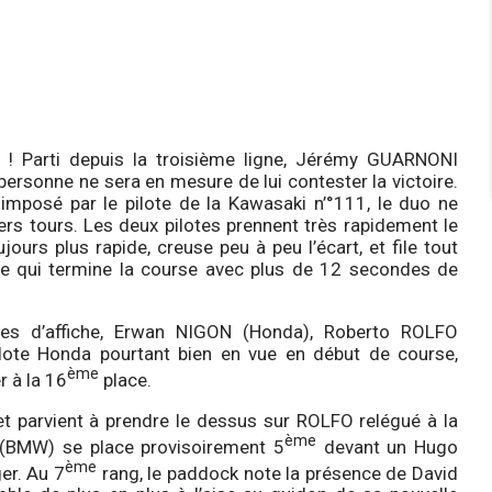
 ! Parti depuis la troisième ligne, Jérémy GUARNONI
personne ne sera en mesure de lui contester la victoire.
mposé par le pilote de la Kawasaki n’°111, le duo ne
ers tours. Les deux pilotes prennent très rapidement le
ours plus rapide, creuse peu à peu l’écart, et file tout
itre qui termine la course avec plus de 12 secondes de
êtes d’affiche, Erwan NIGON (Honda), Roberto ROLFO
ote Honda pourtant bien en vue en début de course,
ème
 à la 16
place.
et parvient à prendre le dessus sur ROLFO relégué à la
ème
A (BMW) se place provisoirement 5
devant un Hugo
ème
er. Au 7
rang, le paddock note la présence de David