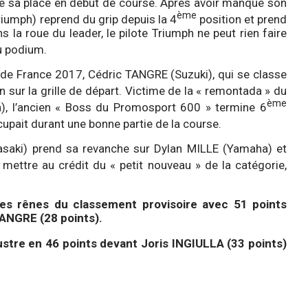
 sa place en début de course. Après avoir manqué son
ème
riumph) reprend du grip depuis la 4
position et prend
la roue du leader, le pilote Triumph ne peut rien faire
 podium.
e France 2017, Cédric TANGRE (Suzuki), qui se classe
n sur la grille de départ. Victime de la « remontada » du
ème
a), l’ancien « Boss du Promosport 600 » termine 6
cupait durant une bonne partie de la course.
saki) prend sa revanche sur Dylan MILLE (Yamaha) et
mettre au crédit du « petit nouveau » de la catégorie,
les rênes du classement provisoire avec 51 points
ANGRE (28 points).
ustre en 46 points devant Joris INGIULLA (33 points)