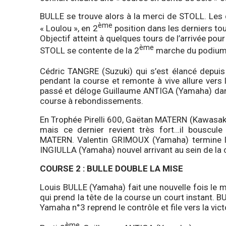
BULLE se trouve alors à la merci de STOLL. Les
ème
« Loulou », en 2
position dans les derniers to
Objectif atteint à quelques tours de l’arrivée pour 
ème
STOLL se contente de la 2
marche du podiu
Cédric TANGRE (Suzuki) qui s’est élancé depuis
pendant la course et remonte à vive allure vers l
passé et déloge Guillaume ANTIGA (Yamaha) dans
course à rebondissements.
En Trophée Pirelli 600, Gaëtan MATERN (Kawasaki
mais ce dernier revient très fort…il bouscule
MATERN. Valentin GRIMOUX (Yamaha) termine la
INGIULLA (Yamaha) nouvel arrivant au sein de la 
COURSE 2 : BULLE DOUBLE LA MISE
Louis BULLE (Yamaha) fait une nouvelle fois le m
qui prend la tête de la course un court instant. BU
Yamaha n°3 reprend le contrôle et file vers la vict
ème