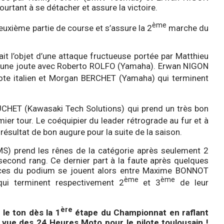
urtant à se détacher et assure la victoire.
ème
euxième partie de course et s’assure la 2
marche du
ait l’objet d’une attaque fructueuse portée par Matthieu
’une joute avec Roberto ROLFO (Yamaha). Erwan NIGON
lote italien et Morgan BERCHET (Yamaha) qui terminent
 SUCHET (Kawasaki Tech Solutions) qui prend un très bon
mier tour. Le coéquipier du leader rétrograde au fur et à
 résultat de bon augure pour la suite de la saison.
S) prend les rênes de la catégorie après seulement 2
cond rang. Ce dernier part à la faute après quelques
laces du podium se jouent alors entre Maxime BONNOT
ème
ème
ui terminent respectivement 2
et 3
de leur
ère
e ton dès la 1
étape du Championnat en raflant
 vue des 24 Heures Moto pour le pilote toulousain !