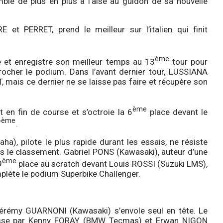
ble de plus en plus à l’aise au guidon de sa nouvelle
et PERRET, prend le meilleur sur l’italien qui finit
ème
et enregistre son meilleur temps au 13
tour pour
ocher le podium. Dans l’avant dernier tour, LUSSIANA
T, mais ce dernier ne se laisse pas faire et récupère son
ème
en fin de course et s’octroie la 6
place devant le
ème
7
.
), pilote le plus rapide durant les essais, ne résiste
 le classement. Gabriel PONS (Kawasaki), auteur d’une
ème
9
place au scratch devant Louis ROSSI (Suzuki LMS),
lète le podium Superbike Challenger.
Jérémy GUARNONI (Kawasaki) s’envole seul en tête. Le
hasse par Kenny FORAY (BMW Tecmas) et Erwan NIGON