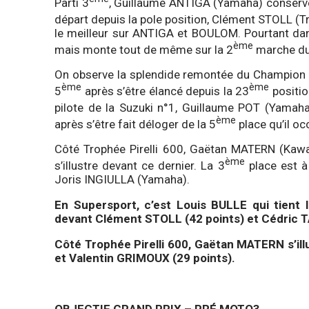
Parti 3
, Guillaume ANTIGA (Yamaha) conserve
départ depuis la pole position, Clément STOLL (T
le meilleur sur ANTIGA et BOULOM. Pourtant dans 
ème
mais monte tout de même sur la 2
marche du
On observe la splendide remontée du Champion d
ème
ème
5
après s’être élancé depuis la 23
positio
pilote de la Suzuki n°1, Guillaume POT (Yamah
ème
après s’être fait déloger de la 5
place qu’il oc
Côté Trophée Pirelli 600, Gaëtan MATERN (Kawa
ème
s’illustre devant ce dernier. La 3
place est à 
Joris INGIULLA (Yamaha).
En Supersport, c’est Louis BULLE qui tient 
devant Clément STOLL (42 points) et Cédric T
Côté Trophée Pirelli 600, Gaëtan MATERN s’ill
et Valentin GRIMOUX (29 points).