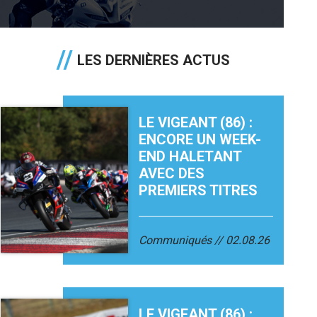
LES DERNIÈRES ACTUS
LE VIGEANT (86) :
ENCORE UN WEEK-
END HALETANT
AVEC DES
PREMIERS TITRES
Communiqués
02.08.26
LE VIGEANT (86) :