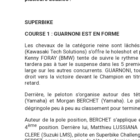
SUPERBIKE
COURSE 1 : GUARNONI EST EN FORME
Les chevaux de la catégorie reine sont lâchés
(Kawasaki Tech Solutions) s’offre le holeshot et 
Kenny FORAY (BMW) tente de suivre le rythme i
tardera pas à tuer le suspense dans les 5 premi
large sur les autres concurrents. GUARNONI, touj
droit vers la victoire devant le Champion en t
retard.
Derrière, le peloton s’organise autour des t
(Yamaha) et Morgan BERCHET (Yamaha). Le pil
dégringole peu à peu au classement pour terminer
Auteur de la pole position, BERCHET s’applique 
ème
4
position. Derrière lui, Matthieu LUSSIAN
CLERE (Suzuki LMS), pilote en Superbike Challeng