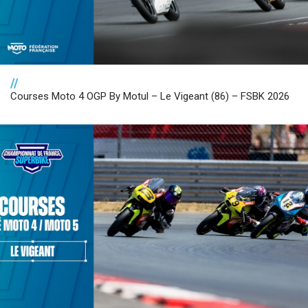
//
Courses Moto 4 OGP By Motul – Le Vigeant (86) – FSBK 2026