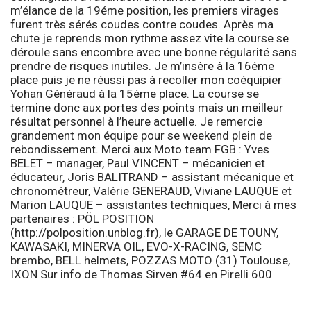
m’élance de la 19éme position, les premiers virages
furent très sérés coudes contre coudes. Après ma
chute je reprends mon rythme assez vite la course se
déroule sans encombre avec une bonne régularité sans
prendre de risques inutiles. Je m’insère à la 16éme
place puis je ne réussi pas à recoller mon coéquipier
Yohan Généraud à la 15éme place. La course se
termine donc aux portes des points mais un meilleur
résultat personnel à l’heure actuelle. Je remercie
grandement mon équipe pour se weekend plein de
rebondissement. Merci aux
Moto team FGB
: Yves
BELET – manager, Paul VINCENT – mécanicien et
éducateur, Joris BALITRAND – assistant mécanique et
chronométreur, Valérie GENERAUD, Viviane LAUQUE et
Marion LAUQUE – assistantes techniques, Merci à mes
partenaires :
PÖL POSITION
(http://polposition.unblog.fr), le GARAGE DE TOUNY,
KAWASAKI, MINERVA OIL, EVO-X-RACING, SEMC
brembo, BELL helmets, POZZAS MOTO (31) Toulouse,
IXON
Sur info de
Thomas Sirven
#64 en Pirelli 600