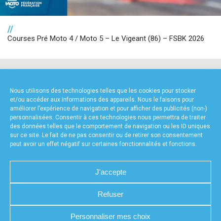
//
Courses Pré Moto 4 / Moto 5 – Le Vigeant (86) – FSBK 2026
NOS PARTENAIRES
Nous utilisons des technologies telles que les cookies pour stocker
et/ou accéder aux informations des appareils. Nous le faisons pour
améliorer l’expérience de navigation et pour afficher des publicités (non-)
personnalisées. Consentir à ces technologies nous permettra de traiter
des données telles que le comportement de navigation ou les ID uniques
sur ce site. Le fait de ne pas consentir ou de retirer son consentement
peut avoir un effet négatif sur certaines fonctionnalités et fonctions.
FOURNISSEURS TECHNIQUES
J'accepte
Refuser
Personnaliser mes choix
CHARTE DE CONFIDENTIALITÉ
NOUS CONTACTER