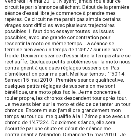
Vendredi 14 mai 2010 :
N’ayant jamais roulé sur ce
circuit le pari s’annonce alléchant. Début de la première
séance d’essai libre je commence à prendre mes
repères. Ce circuit ne me parait pas simple certains
virages sont difficiles avec plusieurs trajectoires
possibles. Il faut donc essayer toutes les issues
possibles, avec une grande concentration pour
ressentir la moto en même temps. La séance se
termine bien avec un temps de 1’49’77 sur une piste
froide. Deuxième séance d’essai libre la température se
réchauffe. Quelques petits problèmes sur la moto nous
contraignent à quelques réglages suspension. Pas
d’amélioration pour ma part. Meilleur temps : 1’50’14.
Samedi 15 mai 2010 :
Première séance qualificative,
quelques petits réglages de suspension me sont
bénéfique, une moto plus facile. Je me concentre à
rouler propre, les chronos descendent tour après tour.
Je me sens bien sur la moto et décide de tenter un tour
chronos. Encore mieux j’améliore grandement mon
temps au tour qui me qualifie à la 17éme place avec un
chrono de 1’47’324. Deuxièmes séance, elle sera
écourtée par une chute en début de séance me
contraignant à l’abandon.
Dimanche 16 mai 2010 :
Je