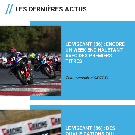
LES DERNIÈRES ACTUS
LE VIGEANT (86) : ENCORE
UN WEEK-END HALETANT
AVEC DES PREMIERS
TITRES
Communiqués
02.08.26
LE VIGEANT (86) : DES
QUALIFICATIONS QUI