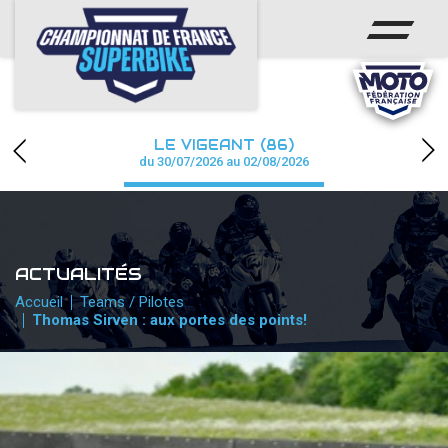
ACCUEIL
CHAMPIONNAT
ACTUS
LE VIGEANT (86)
CALENDRIER
du 30/07/2026 au 02/08/2026
RÉSULTATS
PHOTOS / WEB TV
ACTUALITÉS
PARTENAIRES
Accueil
Teams / Pilotes
Thomas Sirven : aux portes des points!
PRESSE
PRESSE