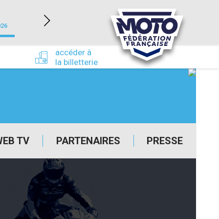
NEVERS MAGNY-COURS (58)
026
du 24/09/2026 au 27/09/2026
accéder à
la billetterie
WEB TV
PARTENAIRES
PRESSE