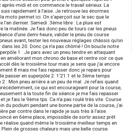
t après-midi et on commence le travail sérieux. La
e suis rapidement à l’aise. Je retrouve les énormes
la moto permet ici. On s’aperçoit sur le sec que le
e l’an dernier.
Samedi :
3ème libre
: La pluie est
de la matinée. Je fais donc peu de tours car les pneus
 séance d’une demi-heure, valider le pneu de course
x pneus avant, tester les nouveaux réglages châssis qu’on
r dans les 20. Donc ça n’a pas chômé ! On boucle notre
perpôle 1
: Je pars avec un pneu tendre en attaquant
s en améliorant mon chrono de base et rentre voir ce que
ccèl dès le troisième tour mais je sens que j’ai encore
moment 8 mais me fais repasser donc je repars pour
de passer en superpôle 2. 1’21.1 et le 3ème temps
e 2
: Mon pneu arrière a un peu de mal. Je refais quand
récédemment, ce qui est encourageant pour la course,
reusement à la toute fin de séance je me fais repasser
d et je fais le 9ème tps. Ca n’a pas roulé très vite.
Course
in du podium pendant une bonne partie de la course, j’ai
ère par contre dans le rapide je suis très à l’aise.
coincé en 6ème place, impossible de sortir assez prêt
 Je réalise quand même le troisième meilleur temps en
 ! Plein de grosses chaleurs mais une belle course.