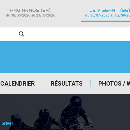
PAU ARNOS (64)
LE VIGEANT (86)
du 18/06/2026 au 21/06/2026
du 30/07/2026 au 02/08/2
CALENDRIER
RÉSULTATS
PHOTOS / 
privé!