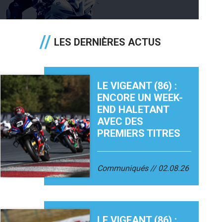
LES DERNIÈRES ACTUS
LE VIGEANT (86) :
ENCORE UN WEEK-
END HALETANT
AVEC DES
PREMIERS TITRES
Communiqués
02.08.26
LE VIGEANT (86) :