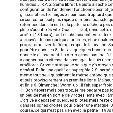
humides ». R.A.S.
2ème libre
: La piste a séché ce
configuration de l’an dernier fonctionne bien et j
glisses et les freinages au panneau trop tard que 
circuit est un poil plus rapide et moins bosselé qu
retombée dans la nuit et la piste ne sèchera pas 
pluie s’usent très vite.
Qualif
: Il faut, dans cette
arrière (18 tours), tout en choisissant entre deu
a trouvés depuis quelques courses, et se qualifie
programme avec le 9ème temps de la séance.
Su
pour être dans les 8. Je fais quelques bons tour
donne le classement. La moto glisse pas mal à l’a
à gagner sur la vitesse de passage. Je suis un 
améliorer. Grosse attaque je sais que y’a moyen 
général. Enfin une qualif en superpôle 2
Superpôl
même tout seul quasiment le même chrono que p
et suis provisoirement en première ligne. Malheu
et finis 6.
Dimanche :
Warm-up
: Il fait super froi
1
: Bon départ mais pas trop, je me bagarre pas lo
un peu de mal en sortie de virages lents avec l’arri
J’arrive à dépasser quelques pilotes mais reste 
dans les lignes droites pour placer une attaque.
course, ce qui n’est pas rien avec la petite 1198s