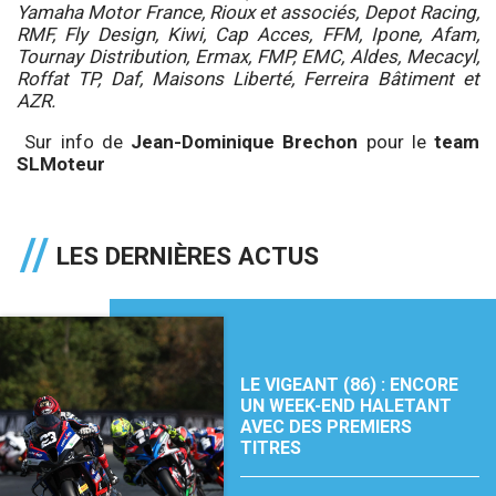
Yamaha Motor France, Rioux et associés, Depot Racing,
RMF, Fly Design, Kiwi, Cap Acces, FFM, Ipone, Afam,
Tournay Distribution, Ermax, FMP, EMC, Aldes, Mecacyl,
Roffat TP, Daf, Maisons Liberté, Ferreira Bâtiment et
AZR.
Sur info de
Jean-Dominique Brechon
pour le
team
SLMoteur
LES DERNIÈRES ACTUS
LE VIGEANT (86) : ENCORE
UN WEEK-END HALETANT
AVEC DES PREMIERS
TITRES