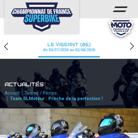
ACCUEIL
CHAMPIONNAT
ACTUS
LE VIGEANT (86)
CALENDRIER
du 30/07/2026 au 02/08/2026
RÉSULTATS
PHOTOS / WEB TV
ACTUALITÉS
PARTENAIRES
Accueil
Teams / Pilotes
Team SLMoteur : Proche de la perfection !
PRESSE
PRESSE