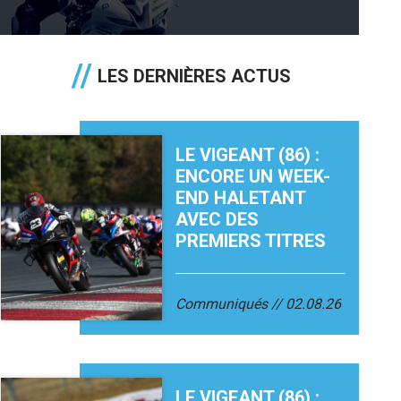
LES DERNIÈRES ACTUS
LE VIGEANT (86) :
ENCORE UN WEEK-
END HALETANT
AVEC DES
PREMIERS TITRES
Communiqués
02.08.26
LE VIGEANT (86) :