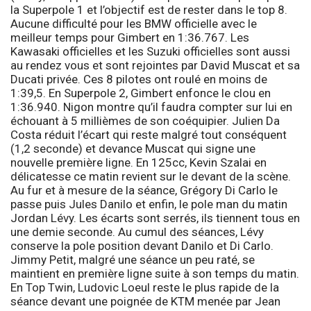
la
Superpole 1
et l’objectif est de rester dans le top 8.
Aucune difficulté pour les BMW officielle avec le
meilleur temps pour Gimbert en 1:36.767. Les
Kawasaki officielles et les Suzuki officielles sont aussi
au rendez vous et sont rejointes par David Muscat et sa
Ducati privée. Ces 8 pilotes ont roulé en moins de
1:39,5. En
Superpole 2
, Gimbert enfonce le clou en
1:36.940. Nigon montre qu’il faudra compter sur lui en
échouant à 5 millièmes de son coéquipier. Julien Da
Costa réduit l’écart qui reste malgré tout conséquent
(1,2 seconde) et devance Muscat qui signe une
nouvelle première ligne. En
125cc
, Kevin Szalai en
délicatesse ce matin revient sur le devant de la scène.
Au fur et à mesure de la séance, Grégory Di Carlo le
passe puis Jules Danilo et enfin, le pole man du matin
Jordan Lévy. Les écarts sont serrés, ils tiennent tous en
une demie seconde. Au cumul des séances, Lévy
conserve la pole position devant Danilo et Di Carlo.
Jimmy Petit, malgré une séance un peu raté, se
maintient en première ligne suite à son temps du matin.
En
Top Twin
, Ludovic Loeul reste le plus rapide de la
séance devant une poignée de KTM menée par Jean