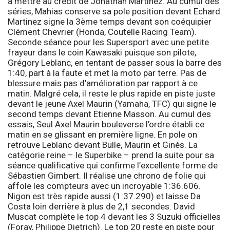
à mettre au crédit de Jonathan Martinez. Au cumul des
séries, Mahias conserve sa pole position devant Echard.
Martinez signe la 3ème temps devant son coéquipier
Clément Chevrier (Honda, Coutelle Racing Team).
Seconde séance pour les
Supersport
avec une petite
frayeur dans le coin Kawasaki puisque son pilote,
Grégory Leblanc, en tentant de passer sous la barre des
1:40, part à la faute et met la moto par terre. Pas de
blessure mais pas d’amélioration par rapport à ce
matin. Malgré cela, il reste le plus rapide en piste juste
devant le jeune Axel Maurin (Yamaha, TFC) qui signe le
second temps devant Etienne Masson. Au cumul des
essais, Seul Axel Maurin bouleverse l’ordre établi ce
matin en se glissant en première ligne. En pole on
retrouve Leblanc devant Bulle, Maurin et Ginès. La
catégorie reine – le
Superbike
– prend la suite pour sa
séance qualificative qui confirme l’excellente forme de
Sébastien Gimbert. Il réalise une chrono de folie qui
affole les compteurs avec un incroyable 1:36.606.
Nigon est très rapide aussi (1:37.290) et laisse Da
Costa loin derrière à plus de 2,1 secondes. David
Muscat complète le top 4 devant les 3 Suzuki officielles
(Foray, Philippe Dietrich). Le top 20 reste en piste pour