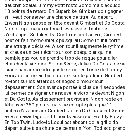
dauphin Szalai. Jimmy Petit reste 3ème mais accuse
18 points de retard. En
Superbike
, Gimbert doit gagner
si il veut conserver une chance de titre. Au départ,
Erwan Nigon passe en tête devant Gimbert et Da Costa.
Nigon imprime un rythme très élevé et tente de
s’échapper. Si Julien Da Costa ne peut suivre, Gimbert
peut et fait même mieux puisqu’au 5ème tour il porte
une attaque décisive. A son tour il augmente le rythme
et creuse un petit écart sur son coéquipier qui ne
semble pas vouloir prendre trop de risque pour aller
chercher la victoire. Solide 3ème, Julien Da Costa ne se
laisse pas surprendre par le retour en force de Freddy
Foray qui aimerait bien monter sur le podium. Gimbert
revient sur les attardés et négocie mieux leur
dépassement. Son avance portée à plus de 4 secondes
lui permet de signer une nouvelle victoire devant Nigon
et Da Costa. Au classement provisoire, Nigon reste en
tête avec 250 points mais ne compte plus que 11
unités d’avance sur Gimbert. Julien Da Costa est 3ème
avec un avantage de 11 points aussi sur Freddy Foray.
En
Top Twin
, Ludovic Loeul est absent de la grille de
départ suite à sa chute de ce matin, Yoni Todisco prend