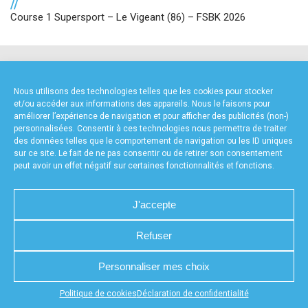
//
Course 1 Supersport – Le Vigeant (86) – FSBK 2026
NOS PARTENAIRES
Nous utilisons des technologies telles que les cookies pour stocker
et/ou accéder aux informations des appareils. Nous le faisons pour
améliorer l’expérience de navigation et pour afficher des publicités (non-)
personnalisées. Consentir à ces technologies nous permettra de traiter
des données telles que le comportement de navigation ou les ID uniques
sur ce site. Le fait de ne pas consentir ou de retirer son consentement
peut avoir un effet négatif sur certaines fonctionnalités et fonctions.
PARTENAIRE PREMIUM
J'accepte
Refuser
CHARTE DE CONFIDENTIALITÉ
NOUS CONTACTER
Personnaliser mes choix
MENTIONS LÉGALES
RÉALISÉ PAR L’AGENCE WEB A3WEB
POLITIQUE DE COOKIES (UE)
DÉCLARATION DE CONFIDENTIALITÉ (UE)
Appuyez sur le bouton partager en bas de votre
Politique de cookies
Déclaration de confidentialité
navigateur, puis sur "Sur l'écran d'accueil" pour obtenir le