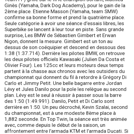
Ginès (Yamaha, Dark Dog Academy), pour le gain de la
2ème place. Etienne Masson (Yamaha, team SMW)
confirme sa bonne forme et prend la quatrième place.
Seule catégorie à avoir une séance d’essais libres, les
Superbike
se lancent à leur tour en piste. Sans grande
surprise, Les BMW de Sébastien Gimbert et Erwan
Nigon, donnent la mesure. Gimbert est un ton au
dessus de son coéquipier et descend en dessous des
1:38 (1:37.714). Derrière les pilotes BMW, on retrouve
les deux pilotes officiels Kawasaki (Julien Da Costa et
Olivier Four). Les
125cc
et leurs moteurs deux temps
partent à la chasse aux chronos avec les outsiders du
championnat qui donnent du fil à retordre à Grégory Di
Carlo et Jimmy Petit. Une belle bagarre entre Jordan
Lévy et Jules Danilo pour la pole les relègue au second
plan. Lévy est le seul à réussir à passer sous la barre
des 1:50 (1:49.991). Danilo, Petit et Di Carlo sont
derrière en 1:50. Un peu décroché, Kevin Szalai, second
du championnat, est à une modeste 8ème place à
1,882 seconde. En
Top Twin
, la séance est très animée
avec, comme depuis le début de la saison, un
affrontement entre l’armada KTM et l’armada Ducati. Si