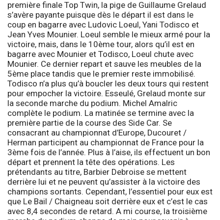
première finale
Top Twin
, la pige de Guillaume Grelaud
s’avère payante puisque dès le départ il est dans le
coup en bagarre avec Ludovic Loeul, Yani Todisco et
Jean Yves Mounier. Loeul semble le mieux armé pour la
victoire, mais, dans le 10ème tour, alors qu’il est en
bagarre avec Mounier et Todisco, Loeul chute avec
Mounier. Ce dernier repart et sauve les meubles de la
5ème place tandis que le premier reste immobilisé.
Todisco n’a plus qu’à boucler les deux tours qui restent
pour empocher la victoire. Esseulé, Grelaud monte sur
la seconde marche du podium. Michel Amalric
complète le podium. La matinée se termine avec la
première partie de la course des
Side Car
. Se
consacrant au championnat d’Europe, Ducouret /
Herman participent au championnat de France pour la
3ème fois de l’année. Plus à l’aise, ils effectuent un bon
départ et prennent la tête des opérations. Les
prétendants au titre, Barbier Debroise se mettent
derrière lui et ne peuvent qu’assister à la victoire des
champions sortants. Cependant, l’essentiel pour eux est
que Le Bail / Chaigneau soit derrière eux et c’est le cas
avec 8,4 secondes de retard. A mi course, la troisième