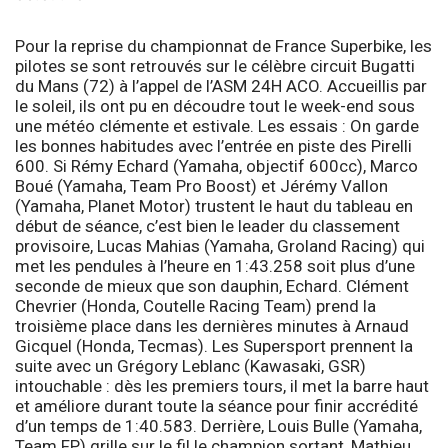
Pour la reprise du championnat de France Superbike, les
pilotes se sont retrouvés sur le célèbre circuit Bugatti
du Mans (72) à l’appel de l’
ASM 24H ACO
. Accueillis par
le soleil, ils ont pu en découdre tout le week-end sous
une météo clémente et estivale.
Les essais :
On garde
les bonnes habitudes avec l’entrée en piste des
Pirelli
600
. Si Rémy Echard (Yamaha, objectif 600cc), Marco
Boué (Yamaha, Team Pro Boost) et Jérémy Vallon
(Yamaha, Planet Motor) trustent le haut du tableau en
début de séance, c’est bien le leader du classement
provisoire, Lucas Mahias (Yamaha, Groland Racing) qui
met les pendules à l’heure en 1:43.258 soit plus d’une
seconde de mieux que son dauphin, Echard. Clément
Chevrier (Honda, Coutelle Racing Team) prend la
troisième place dans les dernières minutes à Arnaud
Gicquel (Honda, Tecmas). Les
Supersport
prennent la
suite avec un Grégory Leblanc (Kawasaki, GSR)
intouchable : dès les premiers tours, il met la barre haut
et améliore durant toute la séance pour finir accrédité
d’un temps de 1:40.583. Derrière, Louis Bulle (Yamaha,
Team FP) grille sur le fil le champion sortant, Mathieu