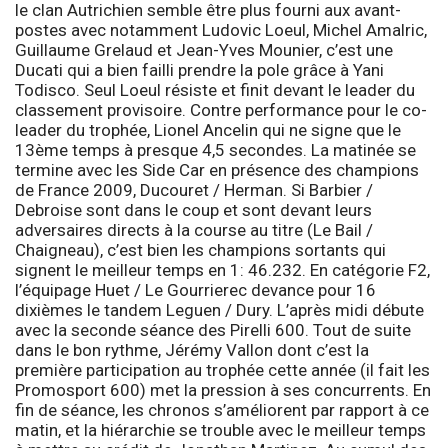
le clan Autrichien semble être plus fourni aux avant-
postes avec notamment Ludovic Loeul, Michel Amalric,
Guillaume Grelaud et Jean-Yves Mounier, c’est une
Ducati qui a bien failli prendre la pole grâce à Yani
Todisco. Seul Loeul résiste et finit devant le leader du
classement provisoire. Contre performance pour le co-
leader du trophée, Lionel Ancelin qui ne signe que le
13ème temps à presque 4,5 secondes. La matinée se
termine avec les
Side Car
en présence des champions
de France 2009, Ducouret / Herman. Si Barbier /
Debroise sont dans le coup et sont devant leurs
adversaires directs à la course au titre (Le Bail /
Chaigneau), c’est bien les champions sortants qui
signent le meilleur temps en 1: 46.232. En catégorie F2,
l’équipage Huet / Le Gourrierec devance pour 16
dixièmes le tandem Leguen / Dury. L’après midi débute
avec la seconde séance des
Pirelli 600
. Tout de suite
dans le bon rythme, Jérémy Vallon dont c’est la
première participation au trophée cette année (il fait les
Promosport 600) met la pression à ses concurrents. En
fin de séance, les chronos s’améliorent par rapport à ce
matin, et la hiérarchie se trouble avec le meilleur temps