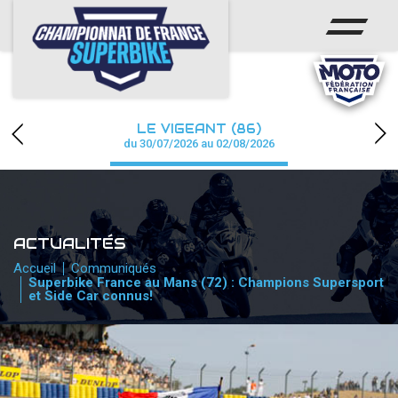
ACCUEIL
CHAMPIONNAT
ACTUS
LE VIGEANT (86)
CALENDRIER
du 30/07/2026 au 02/08/2026
RÉSULTATS
PHOTOS / WEB TV
ACTUALITÉS
PARTENAIRES
Accueil
Communiqués
Superbike France au Mans (72) : Champions Supersport
et Side Car connus!
PRESSE
PRESSE