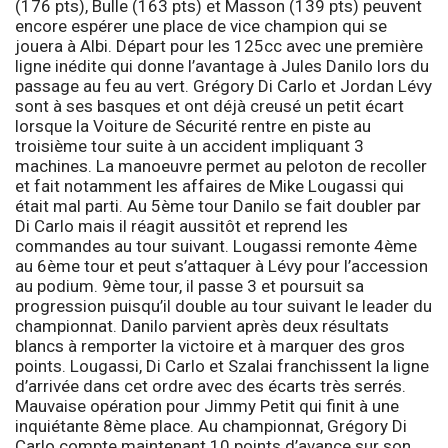
(176 pts), Bulle (163 pts) et Masson (139 pts) peuvent
encore espérer une place de vice champion qui se
jouera à Albi. Départ pour les
125cc
avec une première
ligne inédite qui donne l’avantage à Jules Danilo lors du
passage au feu au vert. Grégory Di Carlo et Jordan Lévy
sont à ses basques et ont déjà creusé un petit écart
lorsque la Voiture de Sécurité rentre en piste au
troisième tour suite à un accident impliquant 3
machines. La manoeuvre permet au peloton de recoller
et fait notamment les affaires de Mike Lougassi qui
était mal parti. Au 5ème tour Danilo se fait doubler par
Di Carlo mais il réagit aussitôt et reprend les
commandes au tour suivant. Lougassi remonte 4ème
au 6ème tour et peut s’attaquer à Lévy pour l’accession
au podium. 9ème tour, il passe 3 et poursuit sa
progression puisqu’il double au tour suivant le leader du
championnat. Danilo parvient après deux résultats
blancs à remporter la victoire et à marquer des gros
points. Lougassi, Di Carlo et Szalai franchissent la ligne
d’arrivée dans cet ordre avec des écarts très serrés.
Mauvaise opération pour Jimmy Petit qui finit à une
inquiétante 8ème place. Au championnat, Grégory Di
Carlo compte maintenant 10 points d’avance sur son