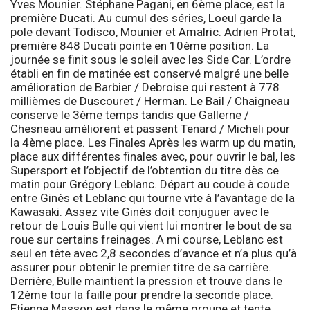
Yves Mounier. Stéphane Pagani, en 6ème place, est la
première Ducati. Au cumul des séries, Loeul garde la
pole devant Todisco, Mounier et Amalric. Adrien Protat,
première 848 Ducati pointe en 10ème position. La
journée se finit sous le soleil avec les
Side Car
. L’ordre
établi en fin de matinée est conservé malgré une belle
amélioration de Barbier / Debroise qui restent à 778
millièmes de Duscouret / Herman. Le Bail / Chaigneau
conserve le 3ème temps tandis que Gallerne /
Chesneau améliorent et passent Tenard / Micheli pour
la 4ème place.
Les Finales
Après les warm up du matin,
place aux différentes finales avec, pour ouvrir le bal, les
Supersport
et l’objectif de l’obtention du titre dès ce
matin pour Grégory Leblanc. Départ au coude à coude
entre Ginès et Leblanc qui tourne vite à l’avantage de la
Kawasaki. Assez vite Ginès doit conjuguer avec le
retour de Louis Bulle qui vient lui montrer le bout de sa
roue sur certains freinages. A mi course, Leblanc est
seul en tête avec 2,8 secondes d’avance et n’a plus qu’à
assurer pour obtenir le premier titre de sa carrière.
Derrière, Bulle maintient la pression et trouve dans le
12ème tour la faille pour prendre la seconde place.
Etienne Masson est dans le même groupe et tente