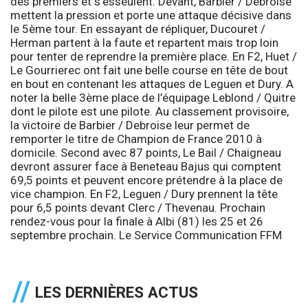
des premiers et s’esseulent. Devant, Barbier / Debroise
mettent la pression et porte une attaque décisive dans
le 5ème tour. En essayant de répliquer, Ducouret /
Herman partent à la faute et repartent mais trop loin
pour tenter de reprendre la première place. En F2, Huet /
Le Gourrierec ont fait une belle course en tête de bout
en bout en contenant les attaques de Leguen et Dury. A
noter la belle 3ème place de l’équipage Leblond / Quitre
dont le pilote est une pilote. Au classement provisoire,
la victoire de Barbier / Debroise leur permet de
remporter le titre de Champion de France 2010 à
domicile. Second avec 87 points, Le Bail / Chaigneau
devront assurer face à Beneteau Bajus qui comptent
69,5 points et peuvent encore prétendre à la place de
vice champion. En F2, Leguen / Dury prennent la tête
pour 6,5 points devant Clerc / Thevenau.
Prochain
rendez-vous pour la finale à Albi (81) les 25 et 26
septembre prochain.
Le Service Communication
FFM
LES DERNIÈRES ACTUS