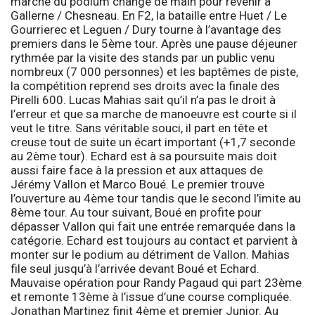
marche du podium change de main pour revenir à
Gallerne / Chesneau. En F2, la bataille entre Huet / Le
Gourrierec et Leguen / Dury tourne à l’avantage des
premiers dans le 5ème tour. Après une pause déjeuner
rythmée par la visite des stands par un public venu
nombreux (7 000 personnes) et les baptêmes de piste,
la compétition reprend ses droits avec la finale des
Pirelli 600
. Lucas Mahias sait qu’il n’a pas le droit à
l’erreur et que sa marche de manoeuvre est courte si il
veut le titre. Sans véritable souci, il part en tête et
creuse tout de suite un écart important (+1,7 seconde
au 2ème tour). Echard est à sa poursuite mais doit
aussi faire face à la pression et aux attaques de
Jérémy Vallon et Marco Boué. Le premier trouve
l’ouverture au 4ème tour tandis que le second l’imite au
8ème tour. Au tour suivant, Boué en profite pour
dépasser Vallon qui fait une entrée remarquée dans la
catégorie. Echard est toujours au contact et parvient à
monter sur le podium au détriment de Vallon. Mahias
file seul jusqu’à l’arrivée devant Boué et Echard.
Mauvaise opération pour Randy Pagaud qui part 23ème
et remonte 13ème à l’issue d’une course compliquée.
Jonathan Martinez finit 4ème et premier Junior. Au