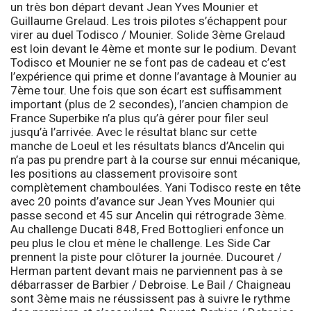
un très bon départ devant Jean Yves Mounier et
Guillaume Grelaud. Les trois pilotes s’échappent pour
virer au duel Todisco / Mounier. Solide 3ème Grelaud
est loin devant le 4ème et monte sur le podium. Devant
Todisco et Mounier ne se font pas de cadeau et c’est
l’expérience qui prime et donne l’avantage à Mounier au
7ème tour. Une fois que son écart est suffisamment
important (plus de 2 secondes), l’ancien champion de
France Superbike n’a plus qu’à gérer pour filer seul
jusqu’à l’arrivée. Avec le résultat blanc sur cette
manche de Loeul et les résultats blancs d’Ancelin qui
n’a pas pu prendre part à la course sur ennui mécanique,
les positions au classement provisoire sont
complètement chamboulées. Yani Todisco reste en tête
avec 20 points d’avance sur Jean Yves Mounier qui
passe second et 45 sur Ancelin qui rétrograde 3ème.
Au challenge Ducati 848, Fred Bottoglieri enfonce un
peu plus le clou et mène le challenge. Les
Side Car
prennent la piste pour clôturer la journée. Ducouret /
Herman partent devant mais ne parviennent pas à se
débarrasser de Barbier / Debroise. Le Bail / Chaigneau
sont 3ème mais ne réussissent pas à suivre le rythme