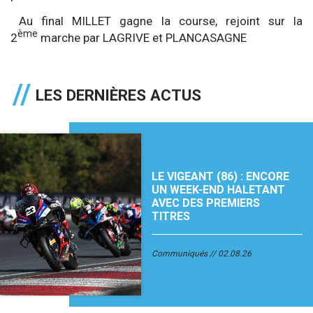
Au final MILLET gagne la course, rejoint sur la
ème
2
marche par LAGRIVE et PLANCASAGNE
LES DERNIÈRES ACTUS
LE VIGEANT (86) : ENCORE
UN WEEK-END HALETANT
AVEC DES PREMIERS
TITRES
Communiqués
02.08.26