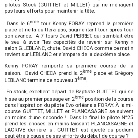
pilotes Stock (GUITTET et MILLET) qui ne ménagent
pas leurs efforts pour maintenir la tête.
ème
Dans le 6
tour Kenny FORAY reprend la première
place et ne la quittera pas, augmentant tour après tour
son avance. A 7 tours David PERRET, qui semblait être
le seul à avoir “les capacités de revenir sur Kenny »
selon G.LEBLANC, chute. David CHECA comme ce matin
revient sur LEBLANC et s’empare de la deuxième place.
Kenny FORAY remporte sa première course de la
ème
saison. David CHECA prend la 2
place et Grégory
ème
LEBLANC termine de nouveau 3
.
En stock, excellent départ de Baptiste GUITTET qui se
ème
hisse au premier passage en 2
position de la course
dans l’aspiration du pilote Evo orléanais FORAY. À la mi-
course GUITTET, MILLET et PLANCASAGNE se suivent
en moins d’une seconde ! Dans le final le pilote N°25
prend les choses en mains laissant PLANCASAGNE et
LAGRIVE derrière lui. GUITTET est éjecté du podium
peut être à cause de ses efforts du début de course ?