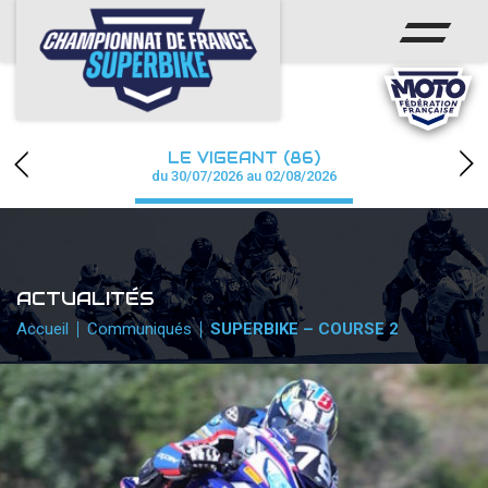
ACCUEIL
CHAMPIONNAT
ACTUS
LE VIGEANT (86)
CALENDRIER
du 30/07/2026 au 02/08/2026
RÉSULTATS
PHOTOS / WEB TV
ACTUALITÉS
PARTENAIRES
Accueil
Communiqués
SUPERBIKE – COURSE 2
PRESSE
PRESSE