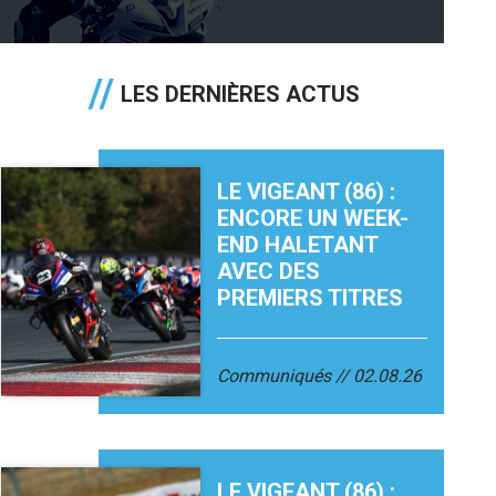
LES DERNIÈRES ACTUS
LE VIGEANT (86) :
ENCORE UN WEEK-
END HALETANT
AVEC DES
PREMIERS TITRES
Communiqués
02.08.26
LE VIGEANT (86) :