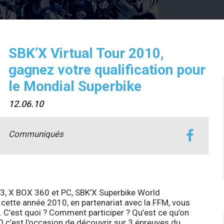
SBK’X Virtual Tour 2010,
gagnez votre qualification pour
le Mondial Superbike
12.06.10
Communiqués
3
,
X BOX 360
et
PC
,
SBK’X Superbike World
 cette année 2010, en partenariat avec la
FFM
, vous
.
C’est quoi ? Comment participer ? Qu’est ce qu’on
 c’est l’occasion de découvrir sur 3 épreuves du