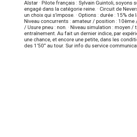
Alstar · Pilote français : Sylvain Guintoli, soyons
engagé dans la catégorie reine. · Circuit de Nevers
un choix qui s’impose. · Options : durée : 15% de 
Niveau concurrents : amateur / position : 10ème / 
/ Usure pneu : non. · Niveau simulation : moyen / tr
entraînement. Au fait un dernier indice, par expér
une chance, et encore une petite, dans les condit
des 1’50” au tour. Sur info du service communic