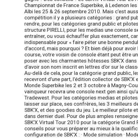
Championnat de France Superbike
, à Ledenon les
Albi les 25 & 26 septembre 2010. Mais c’est auss
compétition il y a plusieurs catégories : grand publ
rendre, pour les catégories grand public et pilote
structure PIRELLI, pour les medias une console s
entraîner, ou vous échauffer plus exactement, car
indispensable pour « faire péter une bonne pendule
d’accord, mais pourquoi ?
Et bien déjà pour avoir 
course, votre voisin de console étant peut être 
poser avec les charmantes hôtesses SBK’X dans 
d’avoir son nom inscrit en lettres d’or sur le cla
Au-delà de cela, pour la catégorie
grand public
, l
recevront d’une part, l’édition collector de SBK’X
Monde Superbike les 2 et 3 octobre à Magny-Cours
vainqueur recevra une console next gen ainsi qu’u
Tradewest. Pour les catégories
medias
et
pilotes
laisser sur place, ses confrères, les 3 meilleurs 
SBK’X, et des goodies du jeu. Le meilleur pilote e
dans dernier duel. Pour de plus amples renseig
SBK’X Virtual Tour 2010 pour la catégorie Grand P
conseils pour vous préparer au mieux à la qualific
configuration de SBK’X : · Mode simulation · Mode