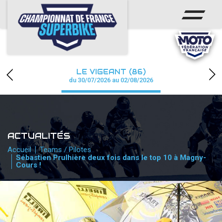
ACCUEIL
CHAMPIONNAT
ACTUS
LE VIGEANT (86)
CALENDRIER
du 30/07/2026 au 02/08/2026
RÉSULTATS
PHOTOS / WEB TV
ACTUALITÉS
PARTENAIRES
Accueil
Teams / Pilotes
Sébastien Prulhière deux fois dans le top 10 à Magny-
Cours !
PRESSE
PRESSE