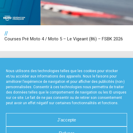
//
Courses Pré Moto 4 / Moto 5 – Le Vigeant (86) – FSBK 2026
NOS PARTENAIRES
Nous utilisons des technologies telles que les cookies pour stocker
et/ou accéder aux informations des appareils. Nous le faisons pour
améliorer l’expérience de navigation et pour afficher des publicités (non-)
personnalisées. Consentir à ces technologies nous permettra de traiter
des données telles que le comportement de navigation ou les ID uniques
sur ce site. Le fait de ne pas consentir ou de retirer son consentement
peut avoir un effet négatif sur certaines fonctionnalités et fonctions.
FOURNISSEURS TECHNIQUES
J'accepte