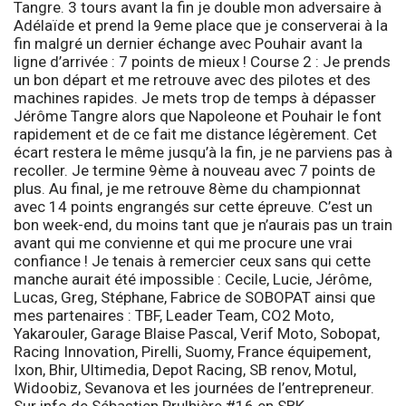
Tangre. 3 tours avant la fin je double mon adversaire à
Adélaïde et prend la 9eme place que je conserverai à la
fin malgré un dernier échange avec Pouhair avant la
ligne d’arrivée : 7 points de mieux !
Course 2 :
Je prends
un bon départ et me retrouve avec des pilotes et des
machines rapides. Je mets trop de temps à dépasser
Jérôme Tangre alors que Napoleone et Pouhair le font
rapidement et de ce fait me distance légèrement. Cet
écart restera le même jusqu’à la fin, je ne parviens pas à
recoller. Je termine 9ème à nouveau avec 7 points de
plus. Au final, je me retrouve 8ème du championnat
avec 14 points engrangés sur cette épreuve. C’est un
bon week-end, du moins tant que je n’aurais pas un train
avant qui me convienne et qui me procure une vrai
confiance ! Je tenais à remercier ceux sans qui cette
manche aurait été impossible :
Cecile, Lucie, Jérôme,
Lucas, Greg, Stéphane, Fabrice de SOBOPAT ainsi que
mes partenaires : TBF, Leader Team, CO2 Moto,
Yakarouler, Garage Blaise Pascal, Verif Moto, Sobopat,
Racing Innovation, Pirelli, Suomy, France équipement,
Ixon, Bhir, Ultimedia, Depot Racing, SB renov, Motul,
Widoobiz, Sevanova et les journées de l’entrepreneur
.
Sur info de
Sébastien Prulhière
#16 en SBK