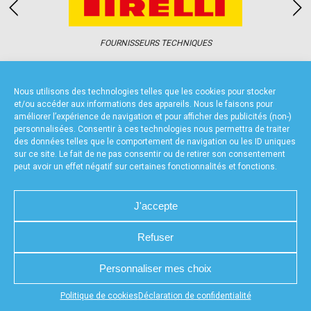
accéder à la billetterie
FOURNISSEURS TECHNIQUES
Nous utilisons des technologies telles que les cookies pour stocker
et/ou accéder aux informations des appareils. Nous le faisons pour
améliorer l’expérience de navigation et pour afficher des publicités (non-)
personnalisées. Consentir à ces technologies nous permettra de traiter
CHARTE DE CONFIDENTIALITÉ
NOUS CONTACTER
des données telles que le comportement de navigation ou les ID uniques
MENTIONS LÉGALES
RÉALISÉ PAR L’AGENCE WEB A3WEB
sur ce site. Le fait de ne pas consentir ou de retirer son consentement
POLITIQUE DE COOKIES (UE)
DÉCLARATION DE CONFIDENTIALITÉ (UE)
peut avoir un effet négatif sur certaines fonctionnalités et fonctions.
J'accepte
Refuser
Personnaliser mes choix
Appuyez sur le bouton partager en bas de votre
Politique de cookies
Déclaration de confidentialité
navigateur, puis sur "Sur l'écran d'accueil" pour obtenir le