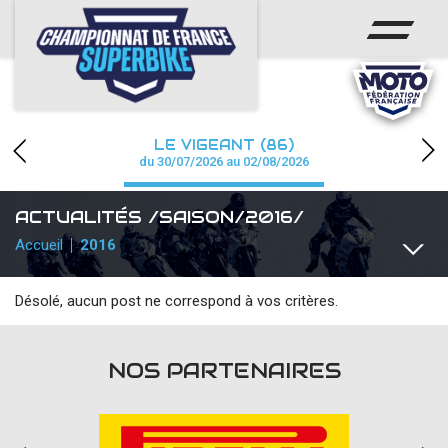
ACCUEIL
CHAMPIONNAT
ACTUS
LE VIGEANT (86)
CALENDRIER
du 30/07/2026 au 02/08/2026
RÉSULTATS
ACTUALITÉS /SAISON/2016/
Accueil
2016
PHOTOS / WEB TV
PARTENAIRES
Désolé, aucun post ne correspond à vos critères.
TOUTES
COMMUNIQUÉS
TEAMS / PILOTES
TOUTES L
PRESSE
NOS PARTENAIRES
PRESSE