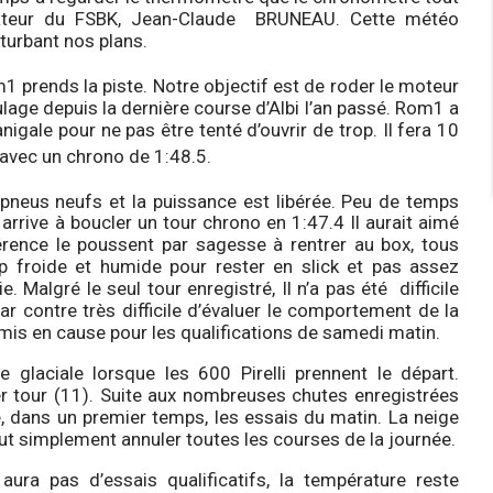
tateur du FSBK, Jean-Claude BRUNEAU. Cette météo
turbant nos plans.
om1 prends la piste. Notre objectif est de roder le moteur
oulage depuis la dernière course d’Albi l’an passé. Rom1 a
igale pour ne pas être tenté d’ouvrir de trop. Il fera 10
avec un chrono de 1:48.5.
pneus neufs et la puissance est libérée. Peu de temps
 arrive à boucler un tour chrono en 1:47.4 Il aurait aimé
érence le poussent par sagesse à rentrer au box, tous
p froide et humide pour rester en slick et pas assez
. Malgré le seul tour enregistré, Il n’a pas été difficile
r contre très difficile d’évaluer le comportement de la
mis en cause pour les qualifications de samedi matin.
e glaciale lorsque les 600 Pirelli prennent le départ.
 tour (11). Suite aux nombreuses chutes enregistrées
, dans un premier temps, les essais du matin. La neige
tout simplement annuler toutes les courses de la journée.
y aura pas d’essais
qualificatifs, la température reste