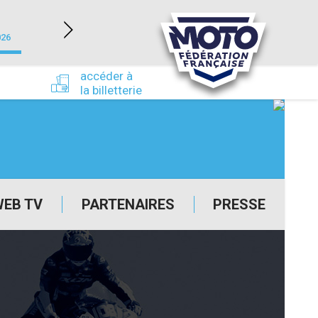
NEVERS MAGNY-COURS (58)
026
du 24/09/2026 au 27/09/2026
accéder à
la billetterie
WEB TV
PARTENAIRES
PRESSE