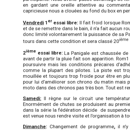
en gardant une oreille attentive au commen
capricieuse nous a clouées au fond du box en per
er
Vendredi
1
essai libre:
Il fait froid lorsque R
et de se remettre dans le bain, il n’a fait aucun r
donc limité volontairement la puissance de sa Pan
ième
tours dans cette condition et sera classé 20
ième
2
essai libre:
La Panigale est chaussée de 
avant de partir la pluie fait son apparition. Rom1
poursuivre mais les conditions précaires d’adh
comme la plupart des pilotes. La piste est tro
mouillée et toujours trop froide pour être en pluie
pour lui d’améliorer son chrono du matin mais pa
moto dans des chronos pas très bon. Tout est re
Samedi:
Il règne sur le circuit une températur
Enormément de chutes se produisent au premier
dans la série la fédération décide de suspendre
est venue nous rendre visite et l’organisation à 
Dimanche
:
Changement de programme
,
il n’