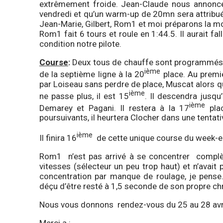
extrêmement froide. Jean-Claude nous annonce 
vendredi et qu’un warm-up de 20mn sera attribué 
Jean-Marie, Gilbert, Rom1 et moi préparons la mo
Rom1 fait 6 tours et roule en 1:44.5. Il aurait f
condition notre pilote.
Course
:
Deux tous de chauffe sont programmés s
ième
de la septième ligne à la 20
place. Au premi
par Loiseau sans perdre de place, Muscat alors q
ième
ne passe plus, il est 15
. Il descendra jusqu
ième
Demarey et Pagani. Il restera à la 17
plac
poursuivants, il heurtera Clocher dans une tenta
ième
Il finira 16
de cette unique course du week-e
Rom1 n’est pas arrivé à se concentrer complète
vitesses (sélecteur un peu trop haut) et n’avait
concentration par manque de roulage, je pense.
déçu d’être resté à 1,5 seconde de son propre ch
Nous vous donnons rendez-vous du 25 au 28 avri
Merci a :