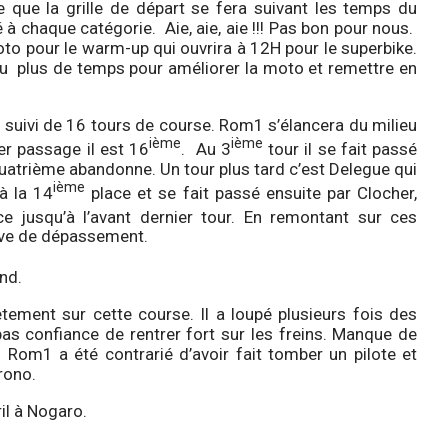
que la grille de départ se fera suivant les temps du
à chaque catégorie. Aie, aie, aie !!! Pas bon pour nous.
to pour le warm-up qui ouvrira à 12H pour le superbike.
allu plus de temps pour améliorer la moto et remettre en
uivi de 16 tours de course. Rom1 s’élancera du milieu
ième
ième
er passage il est 16
. Au
3
tour il se fait passé
uatrième abandonne. Un tour plus tard c’est Delegue qui
ième
’à la 14
place et se fait passé ensuite par Clocher,
e jusqu’à l’avant dernier tour. En remontant sur ces
tive de dépassement.
nd.
ment sur cette course. Il a loupé plusieurs fois des
 pas confiance de rentrer fort sur les freins. Manque de
 Rom1 a été contrarié d’avoir fait tomber un pilote et
rono.
l à Nogaro.