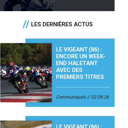
LES DERNIÈRES ACTUS
LE VIGEANT (86) :
ENCORE UN WEEK-
END HALETANT
AVEC DES
PREMIERS TITRES
Communiqués
02.08.26
LE VIGEANT (86) :