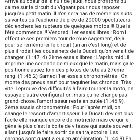
Arrivé au coeur de la nuit de jeudi, nous profitons du
calme sur le circuit du Vigeant pour nous reposer
jusqu’au petit matin. Il n’en sera pas de même les nuits
suivantes où l’euphorie de près de 20000 spectateurs
déclenchera les rupteurs de quelques motos!!!! Que la
fête commence !!! Vendredi 1er
essais libres
: Rom1
effectue ses premiers tour de roue sagement, déjà
pour se remémorer le circuit (un an c’est long) et de
plus il rodait les coussinets de la Ducati qu’on venait de
changer. (1 :47. 4) 2ème
essais libres
: L’après midi, il
imprime une seconde de mieux que le matin, mais ça le
positionne assez loin des pilotes de tête au 27ème
rang. (1 :46.2) Samedi 1er
essais chronométrés
: On
monte des pneus neuf pour taquiner les chronos. Très
vite il éprouve des difficultés à faire tourner la moto, on
essaye d’autre configuration, mais ça ne change pas
grand-chose, l’amortisseur reste en butée (1 :45.9).
2ème
essais chronométrés
: Pour l’après midi, on
change le ressort d’amortisseur. La Ducati devient plus
facile elle manque encore de motricité mais ce qui le
gêne le plus c’est la boite de vitesse qui saute souvent,
allant jusqu’à le faire sortir de sa trajectoire. Les
chronos sont quant à eux en amélioration. (1 :44.8) En