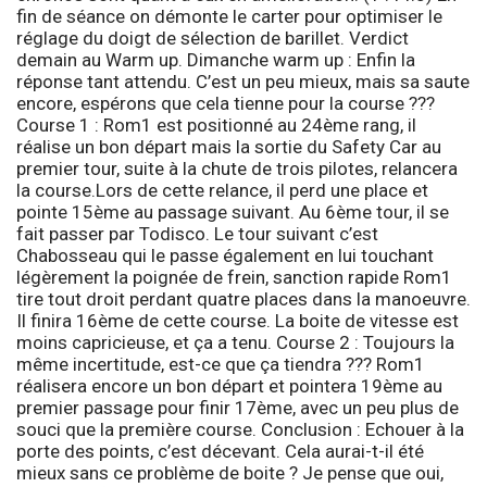
fin de séance on démonte le carter pour optimiser le
réglage du doigt de sélection de barillet. Verdict
demain au Warm up. Dimanche
warm up
: Enfin la
réponse tant attendu. C’est un peu mieux, mais sa saute
encore, espérons que cela tienne pour la course ???
Course 1
: Rom1 est positionné au 24ème rang, il
réalise un bon départ mais la sortie du Safety Car au
premier tour, suite à la chute de trois pilotes, relancera
la course.Lors de cette relance, il perd une place et
pointe 15ème au passage suivant. Au 6ème tour, il se
fait passer par Todisco. Le tour suivant c’est
Chabosseau qui le passe également en lui touchant
légèrement la poignée de frein, sanction rapide Rom1
tire tout droit perdant quatre places dans la manoeuvre.
Il finira 16ème de cette course. La boite de vitesse est
moins capricieuse, et ça a tenu.
Course 2
: Toujours la
même incertitude, est-ce que ça tiendra ??? Rom1
réalisera encore un bon départ et pointera 19ème au
premier passage pour finir 17ème, avec un peu plus de
souci que la première course.
Conclusion
: Echouer à la
porte des points, c’est décevant. Cela aurai-t-il été
mieux sans ce problème de boite ? Je pense que oui,