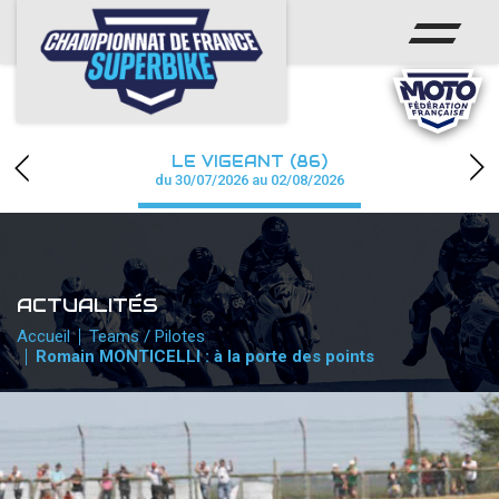
ACCUEIL
CHAMPIONNAT
ACTUS
LE VIGEANT (86)
CALENDRIER
du 30/07/2026 au 02/08/2026
RÉSULTATS
PHOTOS / WEB TV
ACTUALITÉS
PARTENAIRES
Accueil
Teams / Pilotes
Romain MONTICELLI : à la porte des points
PRESSE
PRESSE