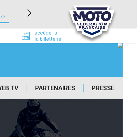
NEVERS MAGNY-COURS (58)
026
du 24/09/2026 au 27/09/2026
accéder à
la billetterie
WEB TV
PARTENAIRES
PRESSE