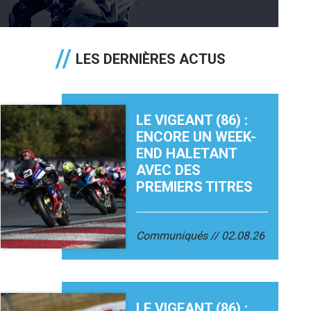
LES DERNIÈRES ACTUS
LE VIGEANT (86) :
ENCORE UN WEEK-
END HALETANT
AVEC DES
PREMIERS TITRES
Communiqués
02.08.26
LE VIGEANT (86) :