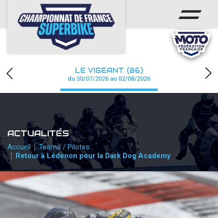
ACCUEIL
CHAMPIONNAT
ACTUS
LE VIGEANT (86)
CALENDRIER
du 30/07/2026 au 02/08/2026
RÉSULTATS
PHOTOS / WEB TV
ACTUALITÉS
PARTENAIRES
Accueil
Teams / Pilotes
Retour à Lédenon pour la Dark Dog Academy
PRESSE
PRESSE