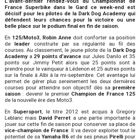
L’avant-dernier rendez-vous du Championnat de
France Superbike dans le Gard ce week-end est
décisif pour les pilotes de la Dark Dog Academy qui
défendent leurs chances pour la victoire ou une
belle place sur le podium final en fin de saison.
En
125/Moto3
,
Robin Anne
doit conforter sa position
de
leader
construite par sa régularité au fil des
courses. Au classement, le jeune pilote de la
Dark Dog
Academy
a
29 points d’avance
sur Jules Danilo et 35
points sur Jimmy Petit alors que 25 points sont à
prendre pour le vainqueur à Lédenon et 25 autres points
sur la finale à Albi à la mi-septembre. Cet avantage lui
permet de gérer plus sereinement les deux dernières
courses pour atteindre son objectif dès sa
première
saison
: devenir le premier
Champion de France 125
de la nouvelle ère des Moto3.
En
Supersport
, le titre 2012 est acquis à Gregory
Leblanc mais
David Perret
a une partie importante à
jouer sur cette fin de saison pour conserver sa place de
vice-champion de France
. Il va devoir exploiter tout le
potentiel de sa
Yamaha R6
et de ses pneus
Pirelli
pour