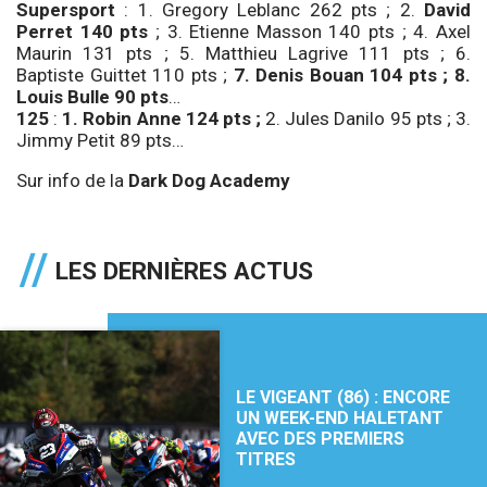
Supersport
: 1. Gregory Leblanc 262 pts ;
2.
David
Perret 140 pts
; 3. Etienne Masson 140 pts ; 4. Axel
Maurin 131 pts ; 5. Matthieu Lagrive 111 pts ; 6.
Baptiste Guittet 110 pts ;
7. Denis Bouan 104 pts ; 8.
Louis Bulle 90 pts
…
125
:
1. Robin Anne 124 pts ;
2.
Jules Danilo 95 pts ; 3.
Jimmy Petit 89 pts…
Sur info de la
Dark Dog Academy
LES DERNIÈRES ACTUS
LE VIGEANT (86) : ENCORE
UN WEEK-END HALETANT
AVEC DES PREMIERS
TITRES