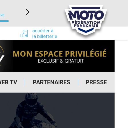
NEVERS MAGNY-COURS (58)
026
du 24/09/2026 au 27/09/2026
accéder à
la billetterie
WEB TV
PARTENAIRES
PRESSE