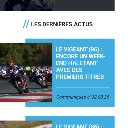
LES DERNIÈRES ACTUS
LE VIGEANT (86) :
ENCORE UN WEEK-
END HALETANT
AVEC DES
PREMIERS TITRES
Communiqués
02.08.26
LE VIGEANT (86) :