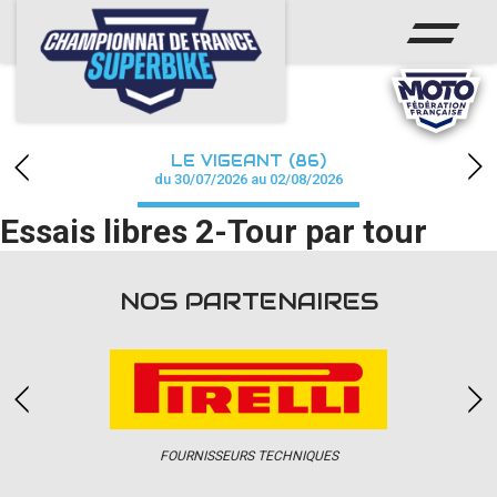
ACCUEIL
CHAMPIONNAT
ACTUS
LE VIGEANT (86)
CALENDRIER
du 30/07/2026 au 02/08/2026
Essais libres 2-Tour par tour
RÉSULTATS
PHOTOS / WEB TV
NOS PARTENAIRES
PARTENAIRES
PRESSE
FOURNISSEURS TECHNIQUES
PRESSE