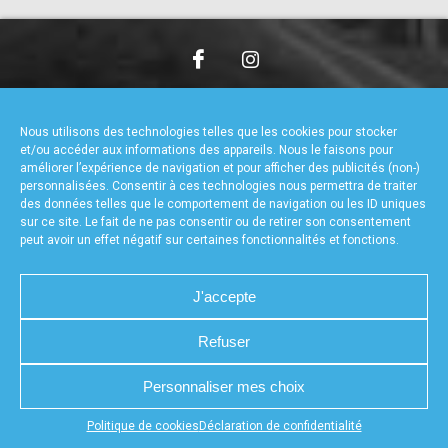
accéder à la billetterie
CHARTE DE CONFIDENTIALITÉ
NOUS CONTACTER
MENTIONS LÉGALES
RÉALISÉ PAR L’AGENCE WEB A3WEB
Nous utilisons des technologies telles que les cookies pour stocker
POLITIQUE DE COOKIES (UE)
DÉCLARATION DE CONFIDENTIALITÉ (UE)
et/ou accéder aux informations des appareils. Nous le faisons pour
améliorer l’expérience de navigation et pour afficher des publicités (non-)
personnalisées. Consentir à ces technologies nous permettra de traiter
des données telles que le comportement de navigation ou les ID uniques
sur ce site. Le fait de ne pas consentir ou de retirer son consentement
peut avoir un effet négatif sur certaines fonctionnalités et fonctions.
J'accepte
Refuser
Personnaliser mes choix
Appuyez sur le bouton partager en bas de votre
Politique de cookies
Déclaration de confidentialité
navigateur, puis sur "Sur l'écran d'accueil" pour obtenir le