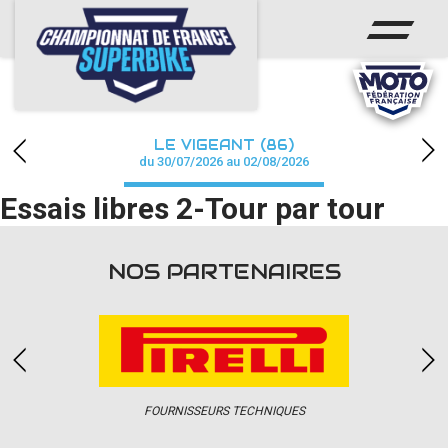
ACCUEIL
CHAMPIONNAT
ACTUS
LE VIGEANT (86)
CALENDRIER
du 30/07/2026 au 02/08/2026
Essais libres 2-Tour par tour
RÉSULTATS
PHOTOS / WEB TV
NOS PARTENAIRES
PARTENAIRES
PRESSE
FOURNISSEURS TECHNIQUES
PRESSE