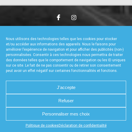
accéder à la billetterie
CHARTE DE CONFIDENTIALITÉ
NOUS CONTACTER
MENTIONS LÉGALES
RÉALISÉ PAR L’AGENCE WEB A3WEB
Nous utilisons des technologies telles que les cookies pour stocker
POLITIQUE DE COOKIES (UE)
DÉCLARATION DE CONFIDENTIALITÉ (UE)
et/ou accéder aux informations des appareils. Nous le faisons pour
améliorer l’expérience de navigation et pour afficher des publicités (non-)
personnalisées. Consentir à ces technologies nous permettra de traiter
des données telles que le comportement de navigation ou les ID uniques
sur ce site. Le fait de ne pas consentir ou de retirer son consentement
peut avoir un effet négatif sur certaines fonctionnalités et fonctions.
J'accepte
Refuser
Personnaliser mes choix
Appuyez sur le bouton partager en bas de votre
Politique de cookies
Déclaration de confidentialité
navigateur, puis sur "Sur l'écran d'accueil" pour obtenir le