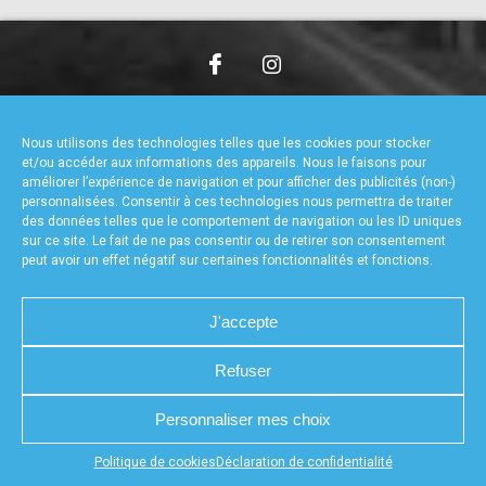
accéder à la billetterie
CHARTE DE CONFIDENTIALITÉ
NOUS CONTACTER
MENTIONS LÉGALES
RÉALISÉ PAR L’AGENCE WEB A3WEB
Nous utilisons des technologies telles que les cookies pour stocker
POLITIQUE DE COOKIES (UE)
DÉCLARATION DE CONFIDENTIALITÉ (UE)
et/ou accéder aux informations des appareils. Nous le faisons pour
améliorer l’expérience de navigation et pour afficher des publicités (non-)
personnalisées. Consentir à ces technologies nous permettra de traiter
des données telles que le comportement de navigation ou les ID uniques
sur ce site. Le fait de ne pas consentir ou de retirer son consentement
peut avoir un effet négatif sur certaines fonctionnalités et fonctions.
J'accepte
Refuser
Personnaliser mes choix
Appuyez sur le bouton partager en bas de votre
Politique de cookies
Déclaration de confidentialité
navigateur, puis sur "Sur l'écran d'accueil" pour obtenir le