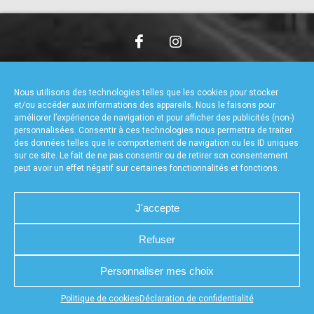
accéder à la billetterie
CHARTE DE CONFIDENTIALITÉ
NOUS CONTACTER
MENTIONS LÉGALES
RÉALISÉ PAR L’AGENCE WEB A3WEB
Nous utilisons des technologies telles que les cookies pour stocker
POLITIQUE DE COOKIES (UE)
DÉCLARATION DE CONFIDENTIALITÉ (UE)
et/ou accéder aux informations des appareils. Nous le faisons pour
améliorer l’expérience de navigation et pour afficher des publicités (non-)
personnalisées. Consentir à ces technologies nous permettra de traiter
des données telles que le comportement de navigation ou les ID uniques
sur ce site. Le fait de ne pas consentir ou de retirer son consentement
peut avoir un effet négatif sur certaines fonctionnalités et fonctions.
J'accepte
Refuser
Personnaliser mes choix
Appuyez sur le bouton partager en bas de votre
Politique de cookies
Déclaration de confidentialité
navigateur, puis sur "Sur l'écran d'accueil" pour obtenir le