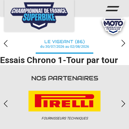
ACCUEIL
CHAMPIONNAT
ACTUS
LE VIGEANT (86)
CALENDRIER
du 30/07/2026 au 02/08/2026
Essais Chrono 1-Tour par tour
RÉSULTATS
PHOTOS / WEB TV
NOS PARTENAIRES
PARTENAIRES
PRESSE
FOURNISSEURS TECHNIQUES
PRESSE