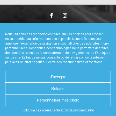
accéder à la billetterie
CHARTE DE CONFIDENTIALITÉ
NOUS CONTACTER
MENTIONS LÉGALES
RÉALISÉ PAR L’AGENCE WEB A3WEB
Nous utilisons des technologies telles que les cookies pour stocker
POLITIQUE DE COOKIES (UE)
DÉCLARATION DE CONFIDENTIALITÉ (UE)
et/ou accéder aux informations des appareils. Nous le faisons pour
améliorer l’expérience de navigation et pour afficher des publicités (non-)
personnalisées. Consentir à ces technologies nous permettra de traiter
des données telles que le comportement de navigation ou les ID uniques
sur ce site. Le fait de ne pas consentir ou de retirer son consentement
peut avoir un effet négatif sur certaines fonctionnalités et fonctions.
J'accepte
Refuser
Personnaliser mes choix
Appuyez sur le bouton partager en bas de votre
Politique de cookies
Déclaration de confidentialité
navigateur, puis sur "Sur l'écran d'accueil" pour obtenir le