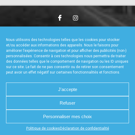
accéder à la billetterie
CHARTE DE CONFIDENTIALITÉ
NOUS CONTACTER
MENTIONS LÉGALES
RÉALISÉ PAR L’AGENCE WEB A3WEB
Nous utilisons des technologies telles que les cookies pour stocker
POLITIQUE DE COOKIES (UE)
DÉCLARATION DE CONFIDENTIALITÉ (UE)
et/ou accéder aux informations des appareils. Nous le faisons pour
améliorer l’expérience de navigation et pour afficher des publicités (non-)
personnalisées. Consentir à ces technologies nous permettra de traiter
des données telles que le comportement de navigation ou les ID uniques
sur ce site. Le fait de ne pas consentir ou de retirer son consentement
peut avoir un effet négatif sur certaines fonctionnalités et fonctions.
J'accepte
Refuser
Personnaliser mes choix
Appuyez sur le bouton partager en bas de votre
Politique de cookies
Déclaration de confidentialité
navigateur, puis sur "Sur l'écran d'accueil" pour obtenir le