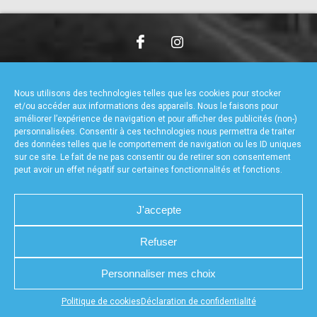
accéder à la billetterie
CHARTE DE CONFIDENTIALITÉ
NOUS CONTACTER
MENTIONS LÉGALES
RÉALISÉ PAR L’AGENCE WEB A3WEB
Nous utilisons des technologies telles que les cookies pour stocker
POLITIQUE DE COOKIES (UE)
DÉCLARATION DE CONFIDENTIALITÉ (UE)
et/ou accéder aux informations des appareils. Nous le faisons pour
améliorer l’expérience de navigation et pour afficher des publicités (non-)
personnalisées. Consentir à ces technologies nous permettra de traiter
des données telles que le comportement de navigation ou les ID uniques
sur ce site. Le fait de ne pas consentir ou de retirer son consentement
peut avoir un effet négatif sur certaines fonctionnalités et fonctions.
J'accepte
Refuser
Personnaliser mes choix
Appuyez sur le bouton partager en bas de votre
Politique de cookies
Déclaration de confidentialité
navigateur, puis sur "Sur l'écran d'accueil" pour obtenir le