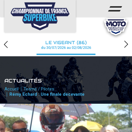
ACCUEIL
CHAMPIONNAT
ACTUS
LE VIGEANT (86)
CALENDRIER
du 30/07/2026 au 02/08/2026
RÉSULTATS
PHOTOS / WEB TV
ACTUALITÉS
PARTENAIRES
Accueil
Teams / Pilotes
Rémy Echard : Une finale décevante
PRESSE
PRESSE