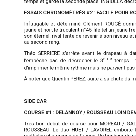
temps et garde la seconde place. INGIULLA décr
ESSAIS CHRONOMÉTRÉS #2 : FACILE POUR RO
Infatigable et déterminé, Clément ROUGÉ domin
jaune et noir, le truculent n°45 file tel un jeune
son éternel, rival tente de revenir à son niveau e
au second rang.
Théo SERRIERE s’arrête avant le drapeau à da
ème
l’empêche pas de décrocher le 3
temps : 1
d’imprimer le même rythme mais ne parvient pas à 
À noter que Quentin PEREZ, suite à sa chute du mat
SIDE CAR
COURSE #1 : DELANNOY / ROUSSEAU LOIN D
Très bon début de course pour MOREAU / GADE
ROUSSEAU. Le duo HUET / LAVOREL emboite le 
multiples champions de France. Un bonheur de 