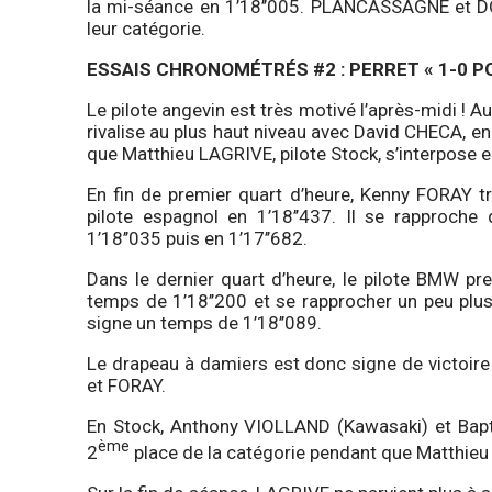
la mi-séance en 1’18’’005. PLANCASSAGNE et D
leur catégorie.
ESSAIS CHRONOMÉTRÉS #
2 : PERRET « 1-0 
Le pilote angevin est très motivé l’après-midi ! 
rivalise au plus haut niveau avec David CHECA, en
que Matthieu LAGRIVE, pilote Stock, s’interpose en
En fin de premier quart d’heure, Kenny FORAY t
pilote espagnol en 1’18’’437. Il se rapproche
1’18’’035 puis en 1’17’’682.
Dans le dernier quart d’heure, le pilote BMW p
temps de 1’18’’200 et se rapprocher un peu plus
signe un temps de 1’18’’089.
Le drapeau à damiers est donc signe de victoire
et FORAY.
En Stock, Anthony VIOLLAND (Kawasaki) et Bapti
ème
2
place de la catégorie pendant que Matthie