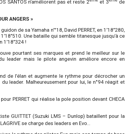
ème
ème
OS SANTOS n’améliorent pas et reste 2
et 3
de
POUR ANGERS »
Au guidon de sa Yamaha n’°18, David PERRET, en 1’18’’280,
 1’18’’510. Une bataille qui semble titanesque jusqu’à ce
 1’18’’324 !
rouve pourtant ses marques et prend le meilleur sur le
 du leader mais le pilote angevin améliore encore en
rend de l’élan et augmente le rythme pour décrocher un
 du leader. Malheureusement pour lui, le n°94 réagit et
 pour PERRET qui réalise la pole position devant CHECA
ste GUITTET (Suzuki LMS – Dunlop) bataillent pour la
u LAGRIVE se charge des leaders en Evo…