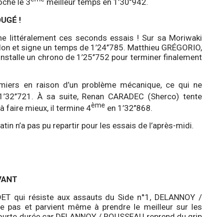
oche le 3
meilleur temps en 1’30’’942.
UGÉ !
e littéralement ces seconds essais ! Sur sa Moriwaki
 frelon et signe un temps de 1’24’’785. Matthieu GRÉGORIO,
t installe un chrono de 1’25’’752 pour terminer finalement
miers en raison d’un problème mécanique, ce qui ne
’32’’721. À sa suite, Renan CARADEC (Sherco) tente
ème
faire mieux, il termine 4
en 1’32’’868.
in n’a pas pu repartir pour les essais de l’après-midi.
EVANT
T qui résiste aux assauts du Side n°1, DELANNOY /
pas et parvient même à prendre le meilleur sur les
courte durée car DELANNOY / ROUSSEAU reprend du grip