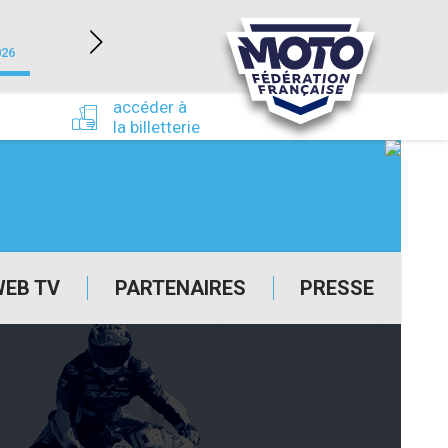
NEVERS MAGNY-COURS (58)
026
du 24/09/2026 au 27/09/2026
accéder à
la billetterie
WEB TV
PARTENAIRES
PRESSE