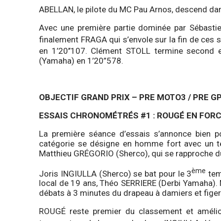
ABELLAN, le pilote du MC Pau Arnos, descend dan
Avec une première partie dominée par Sébasti
finalement FRAGA qui s’envole sur la fin de ces 
en 1’20’’107. Clément STOLL termine second 
(Yamaha) en 1’20”578.
OBJECTIF GRAND PRIX – PRE MOTO3 / PRE G
ESSAIS CHRONOMÉTRÉS #1 : ROUGÉ EN FOR
La première séance d’essais s’annonce bien p
catégorie se désigne en homme fort avec un tem
Matthieu GRÉGORIO (Sherco), qui se rapproche du
ème
Joris INGIULLA (Sherco) se bat pour le 3
tem
local de 19 ans, Théo SERRIERE (Derbi Yamaha). 
débats à 3 minutes du drapeau à damiers et figer
ROUGÉ reste premier du classement et améli