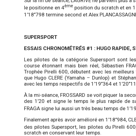
Sur la fin de séance, LAGRIVE ne parvient plus à
ème
le positionne en 4
position du scratch et en 1
1’18’’798 termine second et Alex PLANCASSAGN
SUPERSPORT
ESSAIS CHRONOMÉTRÉS #1 : HUGO RAPIDE, S
Les pilotes de la catégorie Supersport sont les
course étonnant mais bien réel, Sébastien FR
Trophée Pirelli 600, débutent avec les meilleurs
que Hugo CLERE (Yamaha – Dunlop) et Stépha
avec les temps respectifs de 1’19’’364 et 1’20’’1
À la mi-séance, FROSSARD se voit piquer la seco
des 1’20 et signe le temps le plus rapide de s
FRAGA signe lui aussi un très beau temps de 1’19’
Finalement après avoir amélioré en 1’18’’984, CL
des pilotes Supersport, les pilotes du Pirelli 6
scratch en conservant leur temps.