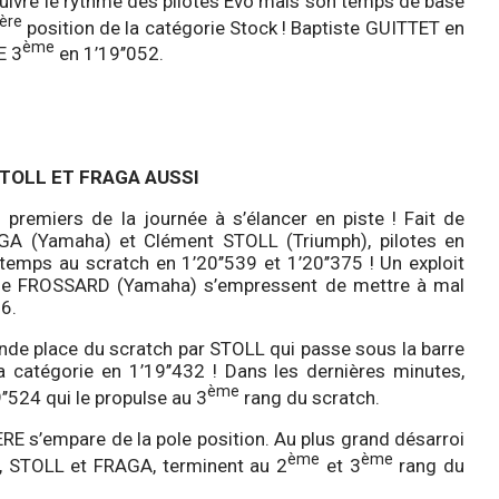
 suivre le rythme des pilotes Evo mais son temps de base
ère
position de la catégorie Stock ! Baptiste GUITTET en
ème
E 3
en 1’19’’052.
TOLL ET FRAGA AUSSI
 premiers de la journée à s’élancer en piste ! Fait de
AGA (Yamaha) et Clément STOLL (Triumph), pilotes en
 temps au scratch en 1’20’’539 et 1’20’’375 ! Un exploit
ne FROSSARD (Yamaha) s’empressent de mettre à mal
16.
nde place du scratch par STOLL qui passe sous la barre
a catégorie en 1’19’’432 ! Dans les dernières minutes,
ème
’524 qui le propulse au 3
rang du scratch.
ERE s’empare de la pole position. Au plus grand désarroi
ème
ème
00, STOLL et FRAGA, terminent au 2
et 3
rang du