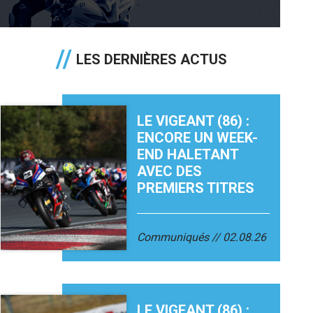
LES DERNIÈRES ACTUS
LE VIGEANT (86) :
ENCORE UN WEEK-
END HALETANT
AVEC DES
PREMIERS TITRES
Communiqués
02.08.26
LE VIGEANT (86) :