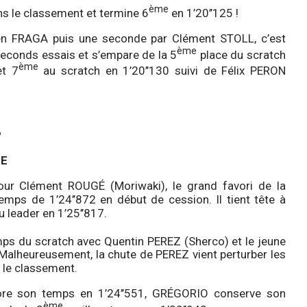
ème
s le classement et termine 6
en 1’20’’125 !
en FRAGA puis une seconde par Clément STOLL, c’est
ème
seconds essais et s’empare de la 5
place du scratch
ème
et 7
au scratch en 1’20’’130 suivi de Félix PERON
P
CE
our Clément ROUGÉ (Moriwaki), le grand favori de la
ps de 1’24’’872 en début de cession. Il tient tête à
 leader en 1’25’’817.
ps du scratch avec Quentin PEREZ (Sherco) et le jeune
Malheureusement, la chute de PEREZ vient perturber les
 le classement.
ore son temps en 1’24’’551, GRÉGORIO conserve son
ème