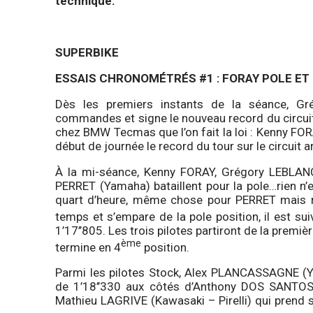
technique.
SUPERBIKE
ESSAIS CHRONOMÉTRÉS #1 : FORAY POLE ET 
Dès les premiers instants de la séance, Gr
commandes et signe le nouveau record du circuit 
chez BMW Tecmas que l’on fait la loi : Kenny FORAY
début de journée le record du tour sur le circuit a
À la mi-séance, Kenny FORAY, Grégory LEBLA
PERRET (Yamaha) bataillent pour la pole…rien n’
quart d’heure, même chose pour PERRET mais r
temps et s’empare de la pole position, il est s
1’17’’805. Les trois pilotes partiront de la premiè
ème
termine en 4
position.
Parmi les pilotes Stock, Alex PLANCASSAGNE (
de 1’18’’330 aux côtés d’Anthony DOS SANTOS 
Mathieu LAGRIVE (Kawasaki – Pirelli) qui prend