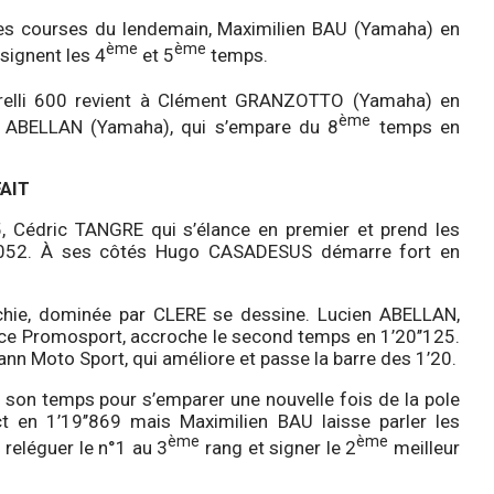
es courses du lendemain, Maximilien BAU (Yamaha) en
ème
ème
signent les 4
et 5
temps.
relli 600 revient à Clément GRANZOTTO (Yamaha) en
ème
ien ABELLAN (Yamaha), qui s’empare du 8
temps en
FAIT
, Cédric TANGRE qui s’élance en premier et prend les
1’’052. À ses côtés Hugo CASADESUS démarre fort en
rchie, dominée par CLERE se dessine. Lucien ABELLAN,
ce Promosport, accroche le second temps en 1’20’’125.
ohann Moto Sport, qui améliore et passe la barre des 1’20.
re son temps pour s’emparer une nouvelle fois de la pole
t en 1’19’’869 mais Maximilien BAU laisse parler les
ème
ème
reléguer le n°1 au 3
rang et signer le 2
meilleur