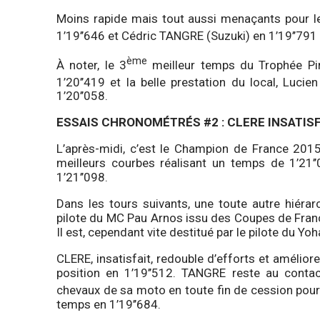
Moins rapide mais tout aussi menaçants pour l
1’19’’646 et Cédric TANGRE (Suzuki) en 1’19’’791 
ème
À noter, le 3
meilleur temps du Trophée Pi
1’20’’419 et la belle prestation du local, Luc
1’20’’058.
ESSAIS CHRONOMÉTRÉS
#2 : CLERE INSATIS
L’après-midi, c’est le Champion de France 2015
meilleurs courbes réalisant un temps de 1’2
1’21’’098.
Dans les tours suivants, une toute autre hiéra
pilote du MC Pau Arnos issu des Coupes de Fran
Il est, cependant vite destitué par le pilote du Y
CLERE, insatisfait, redouble d’efforts et amélio
position en 1’19’’512. TANGRE reste au contac
chevaux de sa moto en toute fin de cession pour 
temps en 1’19’’684.