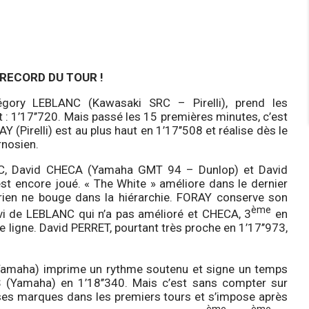
RECORD DU TOUR !
égory LEBLANC (Kawasaki SRC – Pirelli), prend les
: 1’17’’720. Mais passé les 15 premières minutes, c’est
 (Pirelli) est au plus haut en 1’17’’508 et réalise dès le
rnosien.
NC, David CHECA (Yamaha GMT 94 – Dunlop) et David
est encore joué. « The White » améliore dans le dernier
ien ne bouge dans la hiérarchie. FORAY conserve son
ème
uivi de LEBLANC qui n’a pas amélioré et CHECA, 3
en
re ligne. David PERRET, pourtant très proche en 1’17’’973,
Yamaha) imprime un rythme soutenu et signe un temps
(Yamaha) en 1’18’’340. Mais c’est sans compter sur
 ses marques dans les premiers tours et s’impose après