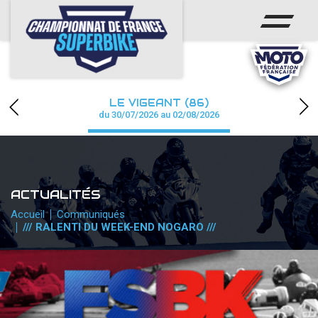
ACCUEIL
CHAMPIONNAT
ACTUS
LE VIGEANT (86)
CALENDRIER
du 30/07/2026 au 02/08/2026
RÉSULTATS
PHOTOS / WEB TV
ACTUALITÉS
PARTENAIRES
Accueil
Communiqués
/// RALENTI DU WEEK-END NOGARO ///
PRESSE
PRESSE