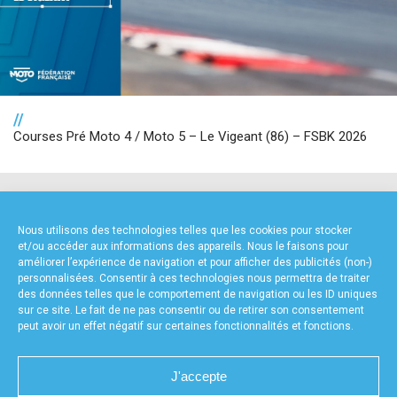
//
Courses Pré Moto 4 / Moto 5 – Le Vigeant (86) – FSBK 2026
NOS PARTENAIRES
Nous utilisons des technologies telles que les cookies pour stocker
et/ou accéder aux informations des appareils. Nous le faisons pour
améliorer l’expérience de navigation et pour afficher des publicités (non-)
personnalisées. Consentir à ces technologies nous permettra de traiter
des données telles que le comportement de navigation ou les ID uniques
sur ce site. Le fait de ne pas consentir ou de retirer son consentement
peut avoir un effet négatif sur certaines fonctionnalités et fonctions.
FOURNISSEURS TECHNIQUES
J'accepte