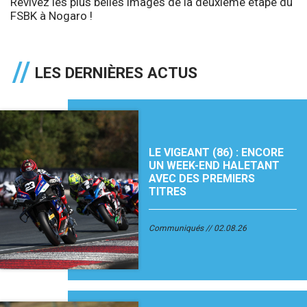
Revivez les plus belles images de la deuxième étape du
FSBK à Nogaro !
LES DERNIÈRES ACTUS
LE VIGEANT (86) : ENCORE
UN WEEK-END HALETANT
AVEC DES PREMIERS
TITRES
Communiqués
02.08.26