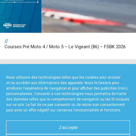
//
Courses Pré Moto 4 / Moto 5 – Le Vigeant (86) – FSBK 2026
NOS PARTENAIRES
Nous utilisons des technologies telles que les cookies pour stocker
et/ou accéder aux informations des appareils. Nous le faisons pour
améliorer l’expérience de navigation et pour afficher des publicités (non-)
personnalisées. Consentir à ces technologies nous permettra de traiter
des données telles que le comportement de navigation ou les ID uniques
sur ce site. Le fait de ne pas consentir ou de retirer son consentement
peut avoir un effet négatif sur certaines fonctionnalités et fonctions.
FOURNISSEURS TECHNIQUES
J'accepte