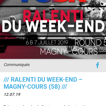
accéder à la billetterie
Communiqués
/// RALENTI DU WEEK-END –
MAGNY-COURS (58) ///
12.07.19