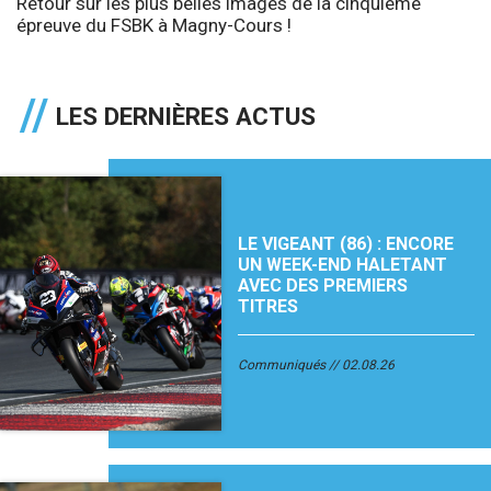
Retour sur les plus belles images de la cinquième
épreuve du FSBK à Magny-Cours !
LES DERNIÈRES ACTUS
LE VIGEANT (86) : ENCORE
UN WEEK-END HALETANT
AVEC DES PREMIERS
TITRES
Communiqués
02.08.26