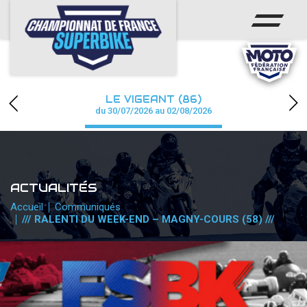
ACCUEIL
CHAMPIONNAT
ACTUS
LE VIGEANT (86)
CALENDRIER
du 30/07/2026 au 02/08/2026
RÉSULTATS
PHOTOS / WEB TV
ACTUALITÉS
PARTENAIRES
Accueil
Communiqués
/// RALENTI DU WEEK-END – MAGNY-COURS (58) ///
PRESSE
PRESSE