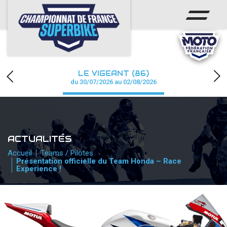
ACCUEIL
CHAMPIONNAT
ACTUS
LE VIGEANT (86)
CALENDRIER
du 30/07/2026 au 02/08/2026
RÉSULTATS
PHOTOS / WEB TV
ACTUALITÉS
PARTENAIRES
Accueil
Teams / Pilotes
Présentation officielle du Team Honda – Race
Experience !
PRESSE
PRESSE