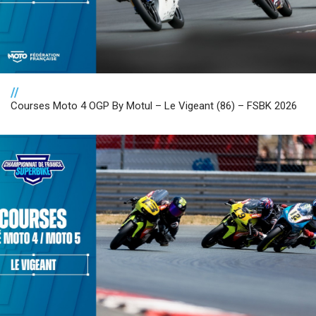
//
Courses Moto 4 OGP By Motul – Le Vigeant (86) – FSBK 2026