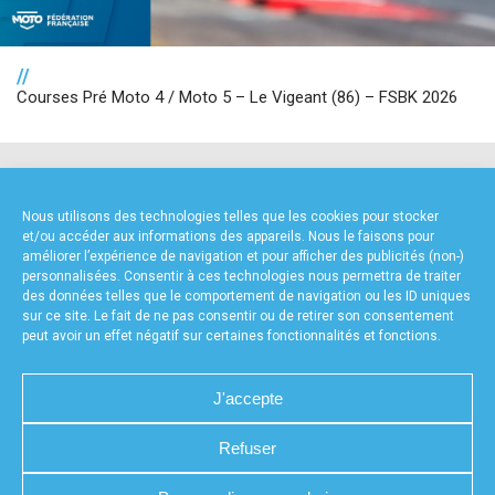
//
Courses Pré Moto 4 / Moto 5 – Le Vigeant (86) – FSBK 2026
NOS PARTENAIRES
Nous utilisons des technologies telles que les cookies pour stocker
et/ou accéder aux informations des appareils. Nous le faisons pour
améliorer l’expérience de navigation et pour afficher des publicités (non-)
personnalisées. Consentir à ces technologies nous permettra de traiter
des données telles que le comportement de navigation ou les ID uniques
sur ce site. Le fait de ne pas consentir ou de retirer son consentement
peut avoir un effet négatif sur certaines fonctionnalités et fonctions.
FOURNISSEURS TECHNIQUES
J'accepte
Refuser
CHARTE DE CONFIDENTIALITÉ
NOUS CONTACTER