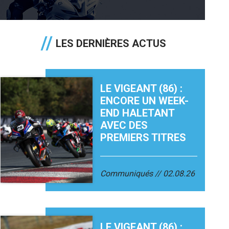
LES DERNIÈRES ACTUS
LE VIGEANT (86) :
ENCORE UN WEEK-
END HALETANT
AVEC DES
PREMIERS TITRES
Communiqués
02.08.26
LE VIGEANT (86) :