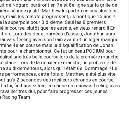
it de Nogaro, partiront en 7e et 8e ligne sur la grille de
mière séance qualif.
Matthew
lui partira un peu plus loin
e, mais les minots progressent, ils n’ont que 15 ans !!
e la superpole pour 3 dixième. Seul les 8 premiers
é la course, plutôt que les essais, en vieux renard !! En
ition. Lors des deux journées d’essais, Jonathan aura
mauvais feeling avec son train avant et un léger manque
rmine 4e en course mais la disqualification de Johan
points pour le championnat. Ce fut un beau PODIUM pour
 réalisé une très belle course lors de la première manche,
e 5e place. Lors de la deuxième manche, un problème de
ume au dixième tours, alors qu’il était 6e. Dommage !! Le
rs performances, cette fois-ci
Matthew
a été plus vite
e sont qu’à 2 secondes des meilleurs chronos en course,
nt à lui, finit assez loin, en cause un mauvais feeling avec
availler très dur, pour faire progresser ces jeunes
e Racing Team