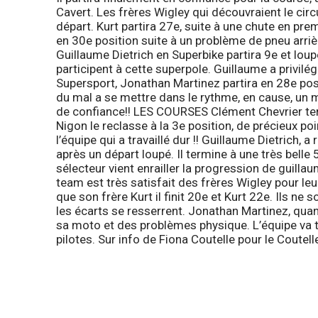
Cavert. Les frères
Wigley
qui découvraient le circu
départ.
Kurt
partira 27e, suite à une chute en pre
en 30e position suite à un problème de pneu arrièr
Guillaume Dietrich
en
Superbike
partira 9e et loup
participent à cette superpole. Guillaume a privilégi
Supersport
,
Jonathan Martinez
partira en 28e pos
du mal a se mettre dans le rythme, en cause, un 
de confiance!!
LES COURSES
Clément Chevrier
te
Nigon le reclasse à la 3e position, de précieux 
l’équipe qui a travaillé dur !!
Guillaume Dietrich
, a
après un départ loupé. Il termine à une très bell
sélecteur vient enrailler la progression de guilla
team est très satisfait des frères
Wigley
pour leu
que son frère
Kurt
il finit 20e et Kurt 22e. Ils n
les écarts se resserrent.
Jonathan Martinez
, qua
sa moto et des problèmes physique. L’équipe va tr
pilotes. Sur info de
Fiona Coutelle
pour le
Coutell