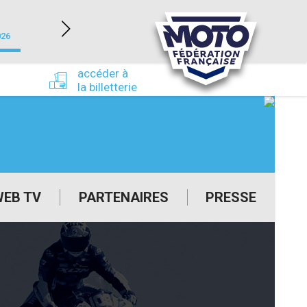
NEVERS MAGNY-COURS (58)
026
du 24/09/2026 au 27/09/2026
accéder à
la billetterie
WEB TV
PARTENAIRES
PRESSE