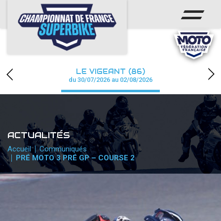
ACCUEIL
CHAMPIONNAT
ACTUS
LE VIGEANT (86)
CALENDRIER
du 30/07/2026 au 02/08/2026
RÉSULTATS
PHOTOS / WEB TV
ACTUALITÉS
PARTENAIRES
Accueil
Communiqués
PRÉ MOTO 3 PRÉ GP – COURSE 2
PRESSE
PRESSE