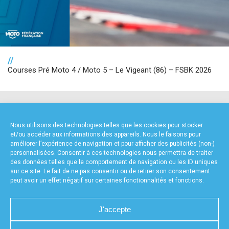
//
Courses Pré Moto 4 / Moto 5 – Le Vigeant (86) – FSBK 2026
NOS PARTENAIRES
Nous utilisons des technologies telles que les cookies pour stocker
et/ou accéder aux informations des appareils. Nous le faisons pour
améliorer l’expérience de navigation et pour afficher des publicités (non-)
personnalisées. Consentir à ces technologies nous permettra de traiter
des données telles que le comportement de navigation ou les ID uniques
sur ce site. Le fait de ne pas consentir ou de retirer son consentement
peut avoir un effet négatif sur certaines fonctionnalités et fonctions.
FOURNISSEURS TECHNIQUES
J'accepte