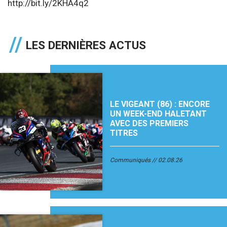
http://bit.ly/2KHA4q2
LES DERNIÈRES ACTUS
LE VIGEANT (86) : ENCORE
UN WEEK-END HALETANT
AVEC DES PREMIERS
TITRES
Communiqués
02.08.26