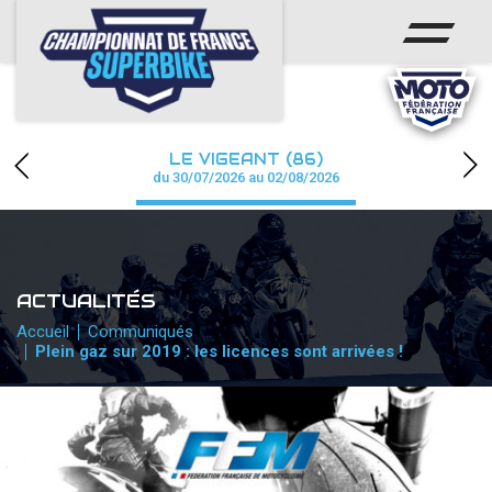
ACCUEIL
CHAMPIONNAT
ACTUS
LE VIGEANT (86)
CALENDRIER
du 30/07/2026 au 02/08/2026
RÉSULTATS
PHOTOS / WEB TV
ACTUALITÉS
PARTENAIRES
Accueil
Communiqués
Plein gaz sur 2019 : les licences sont arrivées !
PRESSE
PRESSE