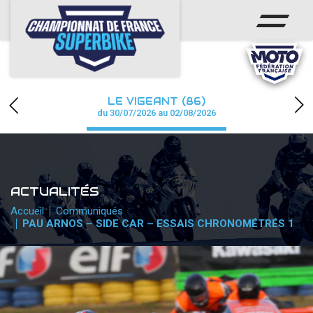
ACCUEIL
CHAMPIONNAT
ACTUS
LE VIGEANT (86)
CALENDRIER
du 30/07/2026 au 02/08/2026
RÉSULTATS
PHOTOS / WEB TV
ACTUALITÉS
PARTENAIRES
Accueil
Communiqués
PAU ARNOS – SIDE CAR – ESSAIS CHRONOMÉTRÉS 1
PRESSE
PRESSE