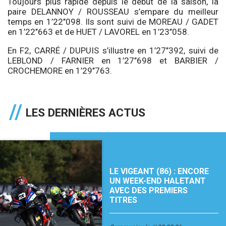
Toujours plus rapide depuis le début de la saison, la
paire DELANNOY / ROUSSEAU s’empare du meilleur
temps en 1’22’’098. Ils sont suivi de MOREAU / GADET
en 1’22’’663 et de HUET / LAVOREL en 1’23’’058.
En F2, CARRÉ / DUPUIS s’illustre en 1’27’’392, suivi de
LEBLOND / FARNIER en 1’27’’698 et BARBIER /
CROCHEMORE en 1’29’’763.
LES DERNIÈRES ACTUS
LE VIGEANT (86) : ENCORE
UN WEEK-END HALETANT
AVEC DES PREMIERS
TITRES