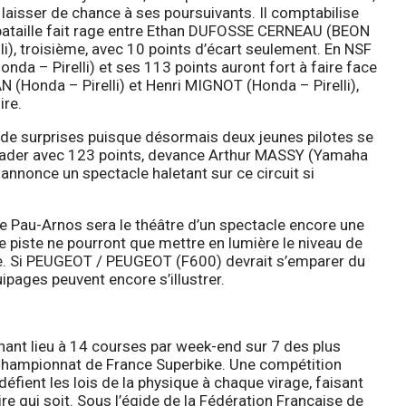
laisser de chance à ses poursuivants. Il comptabilise
e bataille fait rage entre Ethan DUFOSSE CERNEAU (BEON
li), troisième, avec 10 points d’écart seulement. En NSF
nda – Pirelli) et ses 113 points auront fort à faire face
(Honda – Pirelli) et Henri MIGNOT (Honda – Pirelli),
ire.
t de surprises puisque désormais deux jeunes pilotes se
leader avec 123 points, devance Arthur MASSY (Yamaha
 annonce un spectacle haletant sur ce circuit si
 de Pau-Arnos sera le théâtre d’un spectacle encore une
e piste ne pourront que mettre en lumière le niveau de
ète. Si PEUGEOT / PEUGEOT (F600) devrait s’emparer du
ipages peuvent encore s’illustrer.
nnant lieu à 14 courses par week-end sur 7 des plus
e Championnat de France Superbike. Une compétition
défient les lois de la physique à chaque virage, faisant
re qui soit. Sous l’égide de la Fédération Française de