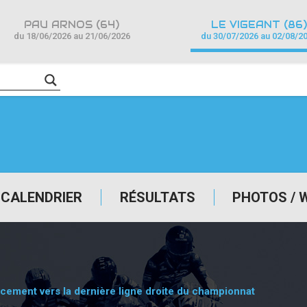
PAU ARNOS (64)
LE VIGEANT (86)
du 18/06/2026 au 21/06/2026
du 30/07/2026 au 02/08/2
CALENDRIER
RÉSULTATS
PHOTOS / 
cement vers la dernière ligne droite du championnat