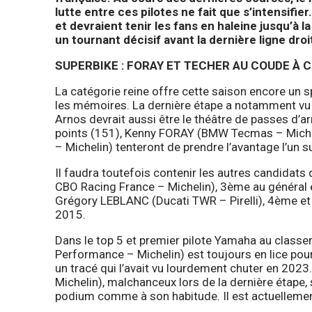
lutte entre ces pilotes ne fait que s’intensifi
et devraient tenir les fans en haleine jusqu’à l
un tournant décisif avant la dernière ligne d
SUPERBIKE : FORAY ET TECHER AU COUDE À 
La catégorie reine offre cette saison encore un sp
les mémoires. La dernière étape a notamment vu deu
Arnos devrait aussi être le théâtre de passes 
points (151), Kenny FORAY (BMW Tecmas – Mich
– Michelin) tenteront de prendre l’avantage l’un sur
Il faudra toutefois contenir les autres candidat
CBO Racing France – Michelin), 3ème au général e
Grégory LEBLANC (Ducati TWR – Pirelli), 4ème et q
2015.
Dans le top 5 et premier pilote Yamaha au clas
Performance – Michelin) est toujours en lice pour
un tracé qui l’avait vu lourdement chuter en 20
Michelin), malchanceux lors de la dernière étape,
podium comme à son habitude. Il est actuelleme