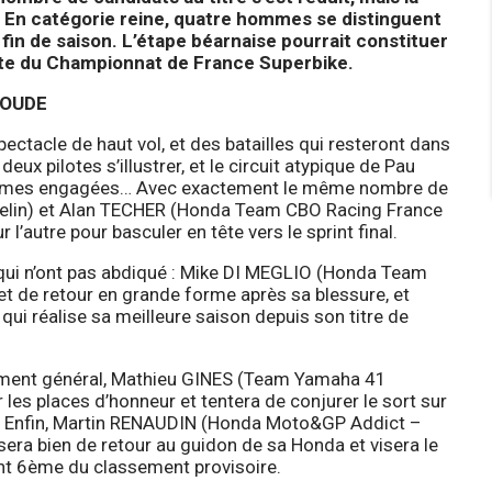
er. En catégorie reine, quatre hommes se distinguent
a fin de saison. L’étape béarnaise pourrait constituer
roite du Championnat de France Superbike.
COUDE
ectacle de haut vol, et des batailles qui resteront dans
x pilotes s’illustrer, et le circuit atypique de Pau
d’armes engagées… Avec exactement le même nombre de
elin) et Alan TECHER (Honda Team CBO Racing France
 l’autre pour basculer en tête vers le sprint final.
s qui n’ont pas abdiqué : Mike DI MEGLIO (Honda Team
t de retour en grande forme après sa blessure, et
ui réalise sa meilleure saison depuis son titre de
sement général, Mathieu GINES (Team Yamaha 41
 les places d’honneur et tentera de conjurer le sort sur
23. Enfin, Martin RENAUDIN (Honda Moto&GP Addict –
 sera bien de retour au guidon de sa Honda et visera le
nt 6ème du classement provisoire.