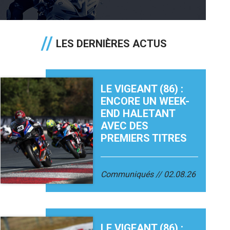
LES DERNIÈRES ACTUS
LE VIGEANT (86) :
ENCORE UN WEEK-
END HALETANT
AVEC DES
PREMIERS TITRES
Communiqués
02.08.26
LE VIGEANT (86) :