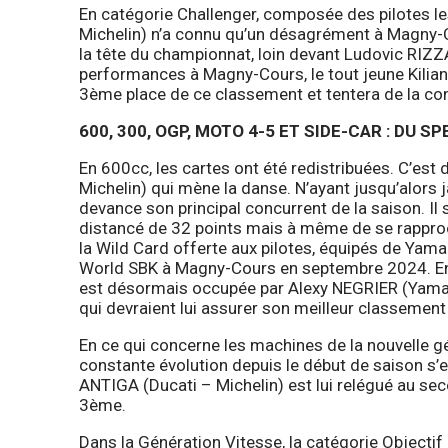
En catégorie Challenger, composée des pilotes
Michelin) n’a connu qu’un désagrément à Magny-Co
la tête du championnat, loin devant Ludovic RIZZ
performances à Magny-Cours, le tout jeune Kilia
3ème place de ce classement et tentera de la co
600, 300, OGP, MOTO 4-5 ET SIDE-CAR : DU 
En 600cc, les cartes ont été redistribuées. C’es
Michelin) qui mène la danse. N’ayant jusqu’alors 
devance son principal concurrent de la saison. Il
distancé de 32 points mais à même de se rapproch
la Wild Card offerte aux pilotes, équipés de Yam
World SBK à Magny-Cours en septembre 2024. En 
est désormais occupée par Alexy NEGRIER (Yamaha
qui devraient lui assurer son meilleur classement
En ce qui concerne les machines de la nouvelle g
constante évolution depuis le début de saison 
ANTIGA (Ducati – Michelin) est lui relégué au se
3ème.
Dans la Génération Vitesse, la catégorie Objectif