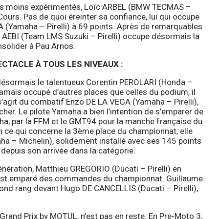
 les moins expérimentés, Loïc ARBEL (BMW TECMAS –
urs. Pas de quoi éreinter sa confiance, lui qui occupe
A (Yamaha – Pirelli) à 69 points. Après de remarquables
n AEBI (Team LMS Suzuki – Pirelli) occupe désormais la
nsolider à Pau Arnos.
SPECTACLE À TOUS LES NIVEAUX :
t désormais le talentueux Corentin PEROLARI (Honda –
jamais occupé d’autres places que celles du podium, il
 s’agit du combatif Enzo DE LA VEGA (Yamaha – Pirelli),
er. Le pilote Yamaha a bien l’intention de s’emparer de
aha, par la FFM et le GMT94 pour la manche française du
ce qui concerne la 3ème place du championnat, elle
 – Michelin), solidement installé avec ses 145 points
 depuis son arrivée dans la catégorie.
énération, Matthieu GREGORIO (Ducati – Pirelli) en
s’est emparé des commandes du championnat. Guillaume
cond rang devant Hugo DE CANCELLIS (Ducati – Pirelli),
 Grand Prix by MOTUL, n’est pas en reste. En Pre-Moto 3,