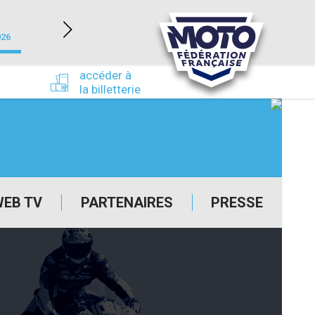
NEVERS MAGNY-COURS (58)
026
du 24/09/2026 au 27/09/2026
accéder à
la billetterie
WEB TV
PARTENAIRES
PRESSE