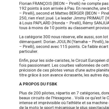
Florian FRANÇOIS (BEON – Pirelli) ne compte pas 
192 points à son arrivée à Pau. En revanche, un
– Pirelli), second et Matteo BERGER (BEON – Pirel
250, rien n’est joué. Le leader Jimmy PRIMAUT (Ho
à Louis PAPLARD (Honda – Pirelli), Rémy SANJUAN 
tous à moins de 10 points au classement proviso
La catégorie 300 nous réserve, elle aussi, son lo
démarquent. Dorian JOULIN (Yamaha – Pirelli), 
– Pirelli), second avec 115 points. Ce faible écart
particulier.
Enfin, pour les side-caristes, le Circuit Européen
fois passionnant. Les courbes vallonnées de cett
précision de ces pilotes venus d’une autre plan
titre grâce à son avance écrasante, les autres équ
A PROPOS DU FSBK
Plus de 200 pilotes, répartis en 7 catégories, do
beaux circuits de l’Hexagone… Voilà ce qu’est l
intense et imprévisible où l’athlète et sa machine 
de la moto le sport mécanique le plus spectaculai