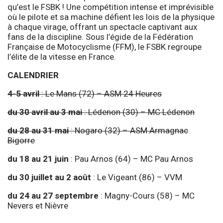
qu’est le FSBK ! Une compétition intense et imprévisible
où le pilote et sa machine défient les lois de la physique
à chaque virage, offrant un spectacle captivant aux
fans de la discipline. Sous l’égide de la Fédération
Française de Motocyclisme (FFM), le FSBK regroupe
l’élite de la vitesse en France.
CALENDRIER
4-5 avril
: Le Mans (72) – ASM 24 Heures
du 30 avril au 3 mai
: Lédenon (30) – MC Lédenon
du 28 au 31 mai
: Nogaro (32) – ASM Armagnac
Bigorre
du 18 au 21 juin
: Pau Arnos (64) – MC Pau Arnos
du 30 juillet au 2 août
: Le Vigeant (86) – VVM
du 24 au 27 septembre
: Magny-Cours (58) – MC
Nevers et Nièvre