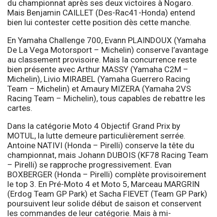
du championnat après ses deux victoires à Nogaro.
Mais Benjamin CAILLET (Des-Rac41-Honda) entend
bien lui contester cette position dès cette manche.
En Yamaha Challenge 700, Evann PLAINDOUX (Yamaha
De La Vega Motorsport – Michelin) conserve l’avantage
au classement provisoire. Mais la concurrence reste
bien présente avec Arthur MASSY (Yamaha C2M –
Michelin), Livio MIRABEL (Yamaha Guerrero Racing
Team – Michelin) et Amaury MIZERA (Yamaha 2VS
Racing Team – Michelin), tous capables de rebattre les
cartes.
Dans la catégorie Moto 4 Objectif Grand Prix by
MOTUL, la lutte demeure particulièrement serrée.
Antoine NATIVI (Honda – Pirelli) conserve la tête du
championnat, mais Johann DUBOIS (KF78 Racing Team
– Pirelli) se rapproche progressivement. Evan
BOXBERGER (Honda – Pirelli) complète provisoirement
le top 3. En Pré-Moto 4 et Moto 5, Marceau MARGRIN
(Erdog Team GP Park) et Sacha FIEVET (Team GP Park)
poursuivent leur solide début de saison et conservent
les commandes de leur catégorie. Mais à mi-