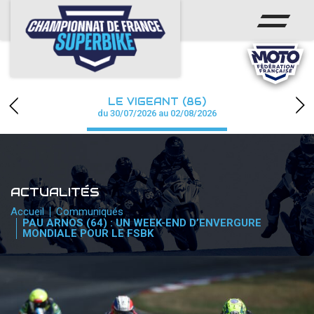
ACCUEIL
CHAMPIONNAT
ACTUS
LE VIGEANT (86)
CALENDRIER
du 30/07/2026 au 02/08/2026
RÉSULTATS
PHOTOS / WEB TV
ACTUALITÉS
PARTENAIRES
Accueil
Communiqués
PAU ARNOS (64) : UN WEEK-END D’ENVERGURE
MONDIALE POUR LE FSBK
PRESSE
PRESSE