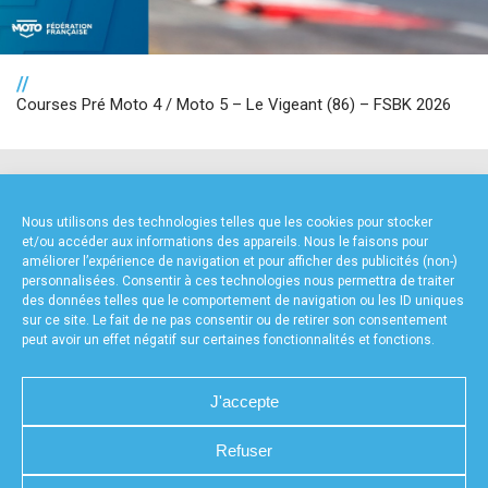
//
Courses Pré Moto 4 / Moto 5 – Le Vigeant (86) – FSBK 2026
NOS PARTENAIRES
Nous utilisons des technologies telles que les cookies pour stocker
et/ou accéder aux informations des appareils. Nous le faisons pour
améliorer l’expérience de navigation et pour afficher des publicités (non-)
personnalisées. Consentir à ces technologies nous permettra de traiter
des données telles que le comportement de navigation ou les ID uniques
sur ce site. Le fait de ne pas consentir ou de retirer son consentement
peut avoir un effet négatif sur certaines fonctionnalités et fonctions.
FOURNISSEURS TECHNIQUES
J'accepte
Refuser