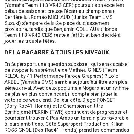
(Yamaha Team 113 VR42 CER) poursuit son excellent
début de saison et creuse l’écart au championnat.
Derrière lui, Roméo MICHAUD (Junior Team LMS
Suzuki) s’empare de la 2e place du classement
provisoire, tandis que Benjamin COLLIAUX (Honda
Team 113 VR42 CER) reste à l’affût et bien décidé à
jouer les trouble-fêtes.
DE LA BAGARRE À TOUS LES NIVEAUX
En Supersport, une question subsiste : qui sera capable
de stopper la suprématie de Mathieu GINES (Team
RELOU by 41 Performance Feroce Graphics) ? Loïc
ARBEL (Yamaha CMS) semble aujourd’hui être son plus
sérieux rival. Avec deux podiums à Nogaro et un rythme
de plus en plus convaincant, il compte bien jouer la
victoire ce week-end. De leur côté, Diego PONCET
(Dafy-Rac41-Honda) et le Champion en titre
Bartholomé PERRIN (TWR) continuent de progresser et
pourraient trouver à Pau Arnos un terrain plus favorable
à leurs ambitions. Côté Supersport Production, Killian
ROSSIGNOL (Des-Rac41-Honda) prend les commandes