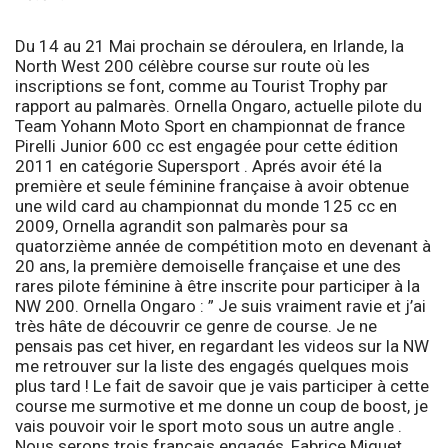
Du 14 au 21 Mai prochain se déroulera, en Irlande, la
North West 200
célèbre course sur route où les
inscriptions se font, comme au
Tourist Trophy
par
rapport au palmarès. Ornella Ongaro, actuelle pilote du
Team Yohann Moto Sport en championnat de france
Pirelli Junior 600
cc est engagée pour cette édition
2011 en catégorie Supersport . Aprés avoir été la
première et seule féminine française à avoir obtenue
une wild card au championnat du monde 125 cc en
2009, Ornella agrandit son palmarès pour sa
quatorzième année de compétition moto en devenant à
20 ans, la première demoiselle française et une des
rares pilote féminine à être inscrite pour participer à la
NW 200.
Ornella Ongaro
: ”
Je suis vraiment ravie et j’ai
très hâte de découvrir ce genre de course. Je ne
pensais pas cet hiver, en regardant les videos sur la NW
me retrouver sur la liste des engagés quelques mois
plus tard ! Le fait de savoir que je vais participer à cette
course me surmotive et me donne un coup de boost, je
vais pouvoir voir le sport moto sous un autre angle .
Nous serons trois français engagés, Fabrice Miguet,