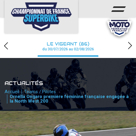
ACCUEIL
CHAMPIONNAT
ACTUS
LE VIGEANT (86)
CALENDRIER
du 30/07/2026 au 02/08/2026
RÉSULTATS
PHOTOS / WEB TV
ACTUALITÉS
PARTENAIRES
Accueil
Teams / Pilotes
Ornella Ongaro première féminine française engagée à
la North West 200
PRESSE
PRESSE