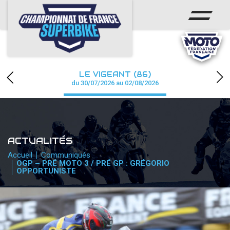
ACCUEIL
CHAMPIONNAT
ACTUS
LE VIGEANT (86)
CALENDRIER
du 30/07/2026 au 02/08/2026
RÉSULTATS
PHOTOS / WEB TV
ACTUALITÉS
PARTENAIRES
Accueil
Communiqués
OGP – PRÉ MOTO 3 / PRÉ GP : GRÉGORIO
OPPORTUNISTE
PRESSE
PRESSE