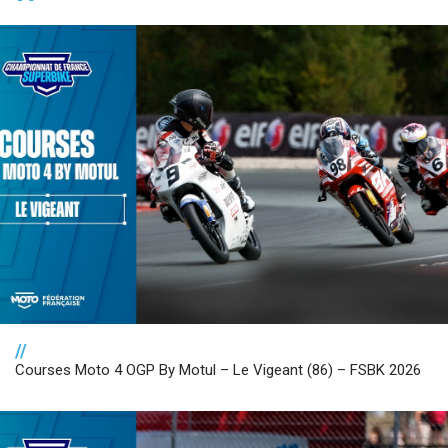
//
Courses Moto 4 OGP By Motul – Le Vigeant (86) – FSBK 2026