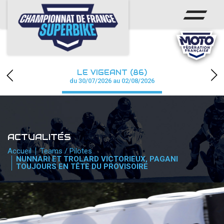
ACCUEIL
CHAMPIONNAT
ACTUS
LE VIGEANT (86)
CALENDRIER
du 30/07/2026 au 02/08/2026
RÉSULTATS
PHOTOS / WEB TV
ACTUALITÉS
PARTENAIRES
Accueil
Teams / Pilotes
NUNNARI ET TROLARD VICTORIEUX, PAGANI
TOUJOURS EN TÊTE DU PROVISOIRE
PRESSE
PRESSE