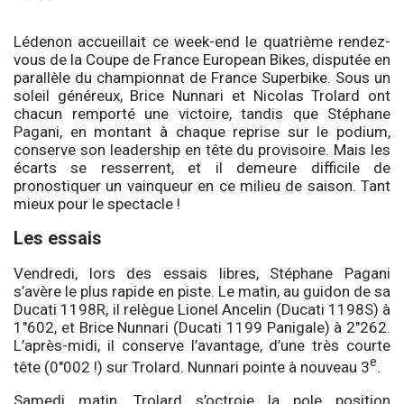
Lédenon accueillait ce week-end le quatrième rendez-
vous de la Coupe de France European Bikes, disputée en
parallèle du championnat de France Superbike. Sous un
soleil généreux, Brice Nunnari et Nicolas Trolard ont
chacun remporté une victoire, tandis que Stéphane
Pagani, en montant à chaque reprise sur le podium,
conserve son leadership en tête du provisoire. Mais les
écarts se resserrent, et il demeure difficile de
pronostiquer un vainqueur en ce milieu de saison. Tant
mieux pour le spectacle !
Les essais
Vendredi, lors des essais libres, Stéphane Pagani
s’avère le plus rapide en piste. Le matin, au guidon de sa
Ducati 1198R, il relègue Lionel Ancelin (Ducati 1198S) à
1″602, et Brice Nunnari (Ducati 1199 Panigale) à 2″262.
L’après-midi, il conserve l’avantage, d’une très courte
e
tête (0″002 !) sur Trolard. Nunnari pointe à nouveau 3
.
Samedi matin, Trolard s’octroie la pole position