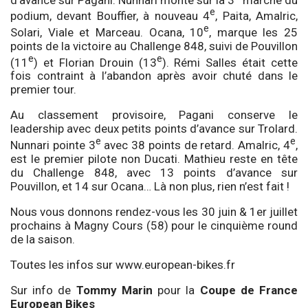
e
podium, devant Bouffier, à nouveau 4
, Paita, Amalric,
e
Solari, Viale et Marceau. Ocana, 10
, marque les 25
points de la victoire au Challenge 848, suivi de Pouvillon
e
e
(11
) et Florian Drouin (13
). Rémi Salles était cette
fois contraint à l’abandon après avoir chuté dans le
premier tour.
Au classement provisoire, Pagani conserve le
leadership avec deux petits points d’avance sur Trolard.
e
e
Nunnari pointe 3
avec 38 points de retard. Amalric, 4
,
est le premier pilote non Ducati. Mathieu reste en tête
du Challenge 848, avec 13 points d’avance sur
Pouvillon, et 14 sur Ocana… Là non plus, rien n’est fait !
Nous vous donnons rendez-vous les 30 juin & 1er juillet
prochains à Magny Cours (58) pour le cinquième round
de la saison.
Toutes les infos sur
www.european-bikes.fr
Sur info de
Tommy Marin
pour la
Coupe de France
European Bikes