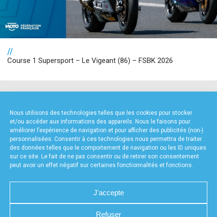
//
Course 1 Supersport – Le Vigeant (86) – FSBK 2026
NOS PARTENAIRES
Nous utilisons des technologies telles que les cookies pour stocker
et/ou accéder aux informations des appareils. Nous le faisons pour
améliorer l’expérience de navigation et pour afficher des publicités (non-)
personnalisées. Consentir à ces technologies nous permettra de traiter
des données telles que le comportement de navigation ou les ID uniques
sur ce site. Le fait de ne pas consentir ou de retirer son consentement
peut avoir un effet négatif sur certaines fonctionnalités et fonctions.
FOURNISSEURS TECHNIQUES
J'accepte
Refuser