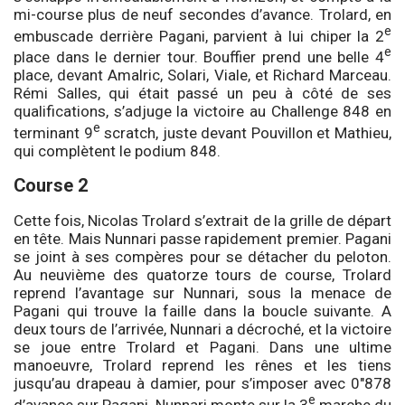
mi-course plus de neuf secondes d’avance. Trolard, en
e
embuscade derrière Pagani, parvient à lui chiper la 2
e
place dans le dernier tour. Bouffier prend une belle 4
place, devant Amalric, Solari, Viale, et Richard Marceau.
Rémi Salles, qui était passé un peu à côté de ses
qualifications, s’adjuge la victoire au Challenge 848 en
e
terminant 9
scratch, juste devant Pouvillon et Mathieu,
qui complètent le podium 848.
Course 2
Cette fois, Nicolas Trolard s’extrait de la grille de départ
en tête. Mais Nunnari passe rapidement premier. Pagani
se joint à ses compères pour se détacher du peloton.
Au neuvième des quatorze tours de course, Trolard
reprend l’avantage sur Nunnari, sous la menace de
Pagani qui trouve la faille dans la boucle suivante. A
deux tours de l’arrivée, Nunnari a décroché, et la victoire
se joue entre Trolard et Pagani. Dans une ultime
manoeuvre, Trolard reprend les rênes et les tiens
jusqu’au drapeau à damier, pour s’imposer avec 0″878
e
d’avance sur Pagani. Nunnari monte sur la 3
marche du