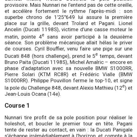
provisoire. Mais Nunnari ne l’entend pas de cette oreille,
et accélère fortement le rythme l’après-midi : son
superbe chrono de 1’25″649 lui assure la première
place sur la grille, devant Trolard et Pagani. Lionel
Ancelin (Ducati 1198S), victime d’une casse moteur le
e
matin, pointe 4
sans avoir participé à la deuxième
séance. Son problème mécanique allait hélas le priver
de courses. Cyril Bouffier, venu faire une pige sur une
e
Ducati 848 (hors challenge), prend le 5
temps, devant
Bruno Paita (Ducati 1198S), Michel Amalric – encore en
phase d’adaptation avec sa nouvelle BMW S1000RR,
Pierre Solari (KTM RC8R) et Frédéric Vialle (BMW
S1000RR). Philippe Pouvillon ferme le top-10, et signe
e
la pole du Challenge 848, devant Alexis Mathieu (12
) et
Jean-Louis Ocana (14e).
Course 1
Nunnari tire profit de sa pole position pour réaliser le
holeshot, et boucler le premier tour en tête. Pagani
tente de rester au contact, en vain : la Ducati Panigale
s’échappe irrémédiablement à l’horizon, et compte à la