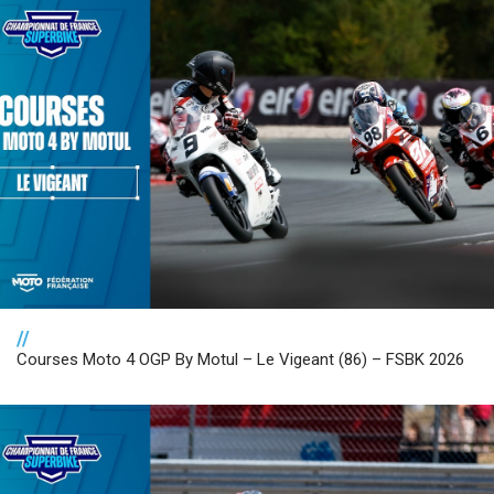
//
Courses Moto 4 OGP By Motul – Le Vigeant (86) – FSBK 2026