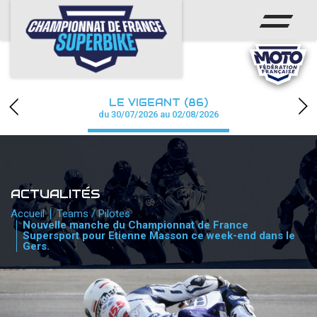
ACCUEIL
CHAMPIONNAT
ACTUS
LE VIGEANT (86)
CALENDRIER
du 30/07/2026 au 02/08/2026
RÉSULTATS
PHOTOS / WEB TV
ACTUALITÉS
PARTENAIRES
Accueil
Teams / Pilotes
Nouvelle manche du Championnat de France
Supersport pour Etienne Masson ce week-end dans le
PRESSE
Gers.
PRESSE