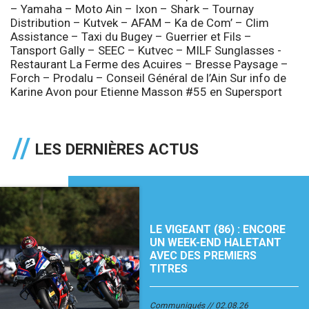
– Yamaha – Moto Ain – Ixon – Shark – Tournay
Distribution – Kutvek – AFAM – Ka de Com’ – Clim
Assistance – Taxi du Bugey – Guerrier et Fils –
Tansport Gally – SEEC – Kutvec – MILF Sunglasses -
Restaurant La Ferme des Acuires – Bresse Paysage –
Forch – Prodalu – Conseil Général de l’Ain
Sur info de
Karine Avon
pour
Etienne Masson
#55 en Supersport
LES DERNIÈRES ACTUS
LE VIGEANT (86) : ENCORE
UN WEEK-END HALETANT
AVEC DES PREMIERS
TITRES
Communiqués
02.08.26