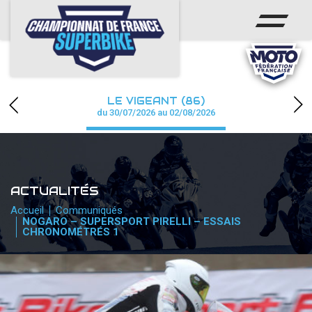
ACCUEIL
CHAMPIONNAT
ACTUS
LE VIGEANT (86)
CALENDRIER
du 30/07/2026 au 02/08/2026
RÉSULTATS
PHOTOS / WEB TV
ACTUALITÉS
PARTENAIRES
Accueil
Communiqués
NOGARO – SUPERSPORT PIRELLI – ESSAIS
CHRONOMÉTRÉS 1
PRESSE
PRESSE