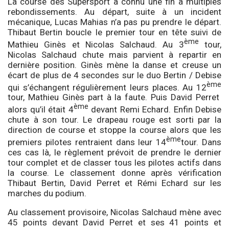
La course des Supersport a connu une fin à multiples
rebondissements. Au départ, suite à un incident
mécanique, Lucas Mahias n’a pas pu prendre le départ.
Thibaut Bertin boucle le premier tour en tête suivi de
ème
Mathieu Ginès et Nicolas Salchaud. Au 3
tour,
Nicolas Salchaud chute mais parvient à repartir en
dernière position. Ginès mène la danse et creuse un
écart de plus de 4 secondes sur le duo Bertin / Debise
ème
qui s’échangent régulièrement leurs places. Au 12
tour, Mathieu Ginès part à la faute. Puis David Perret
ème
alors qu’il était 4
devant Remi Echard. Enfin Debise
chute à son tour. Le drapeau rouge est sorti par la
direction de course et stoppe la course alors que les
ème
premiers pilotes rentraient dans leur 14
tour. Dans
ces cas là, le règlement prévoit de prendre le dernier
tour complet et de classer tous les pilotes actifs dans
la course. Le classement donne après vérification
Thibaut Bertin, David Perret et Rémi Echard sur les
marches du podium.
Au classement provisoire, Nicolas Salchaud mène avec
45 points devant David Perret et ses 41 points et