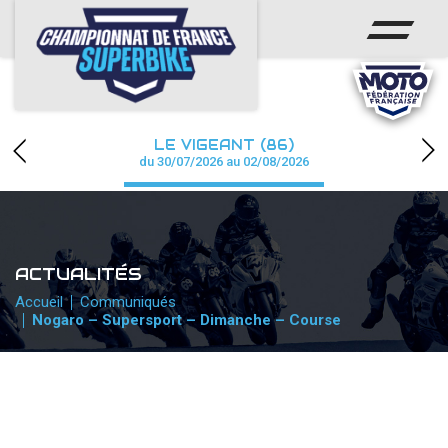
ACCUEIL
CHAMPIONNAT
ACTUS
LE VIGEANT (86)
CALENDRIER
du 30/07/2026 au 02/08/2026
RÉSULTATS
PHOTOS / WEB TV
ACTUALITÉS
PARTENAIRES
Accueil
Communiqués
Nogaro – Supersport – Dimanche – Course
PRESSE
PRESSE