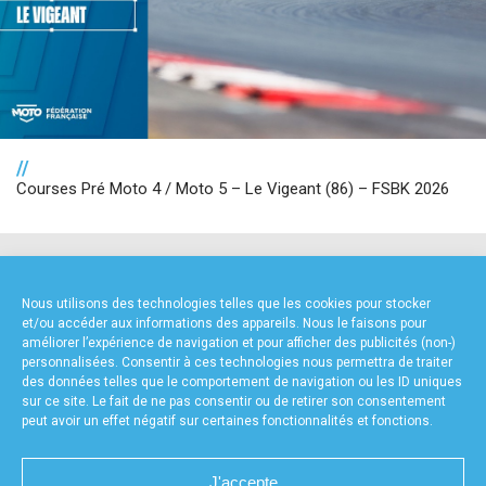
//
Courses Pré Moto 4 / Moto 5 – Le Vigeant (86) – FSBK 2026
NOS PARTENAIRES
Nous utilisons des technologies telles que les cookies pour stocker
et/ou accéder aux informations des appareils. Nous le faisons pour
améliorer l’expérience de navigation et pour afficher des publicités (non-)
personnalisées. Consentir à ces technologies nous permettra de traiter
des données telles que le comportement de navigation ou les ID uniques
sur ce site. Le fait de ne pas consentir ou de retirer son consentement
peut avoir un effet négatif sur certaines fonctionnalités et fonctions.
FOURNISSEURS TECHNIQUES
J'accepte