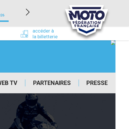
NEVERS MAGNY-COURS (58)
026
du 24/09/2026 au 27/09/2026
accéder à
la billetterie
WEB TV
PARTENAIRES
PRESSE