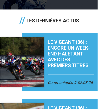
LES DERNIÈRES ACTUS
LE VIGEANT (86) :
ENCORE UN WEEK-
END HALETANT
AVEC DES
PREMIERS TITRES
Communiqués
02.08.26
LE VIGEANT (86) :