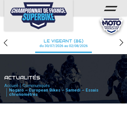
ACCUEIL
CHAMPIONNAT
ACTUS
LE VIGEANT (86)
CALENDRIER
du 30/07/2026 au 02/08/2026
RÉSULTATS
PHOTOS / WEB TV
ACTUALITÉS
PARTENAIRES
Accueil
Communiqués
Nogaro – European Bikes – Samedi – Essais
chronométrés
PRESSE
PRESSE