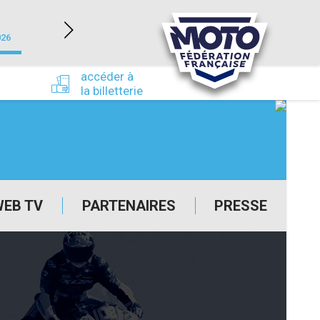
NEVERS MAGNY-COURS (58)
026
du 24/09/2026 au 27/09/2026
accéder à
la billetterie
WEB TV
PARTENAIRES
PRESSE