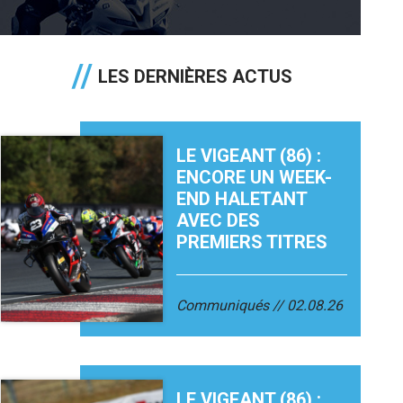
LES DERNIÈRES ACTUS
LE VIGEANT (86) :
ENCORE UN WEEK-
END HALETANT
AVEC DES
PREMIERS TITRES
Communiqués
02.08.26
LE VIGEANT (86) :