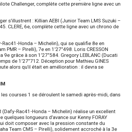
lote Challenger, complète cette première ligne avec un
ger s’illustrent : Killian AEBI (Junior Team LMS Suzuki –
445. CLERE, 6e, complète cette ligne avec un chrono de
y-Rac41-Honda – Michelin), qui se qualifie 8e en
am PMR – Pirelli), 7e en 1’27”498. Loris CRESSON
a 9e grâce à son 1’27”584. Gregory LEBLANC (Ducati
temps de 1’27”712. Déception pour Mathieu GINES
e alors qu’il était en amélioration : il devra se
IM
les courses 1 se déroulent le samedi après-midi, dans
R (Dafy-Rac41-Honda – Michelin) réalise un excellent
ndre quelques longueurs d’avance sur Kenny FORAY
ui doit composer avec la pression constante du
aha Team CMS – Pirelli), solidement accroché à la 3e