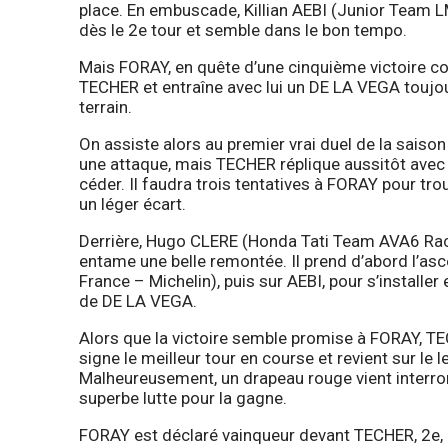
place. En embuscade, Killian AEBI (Junior Team LMS
dès le 2e tour et semble dans le bon tempo.
Mais FORAY, en quête d’une cinquième victoire con
TECHER et entraîne avec lui un DE LA VEGA toujou
terrain.
On assiste alors au premier vrai duel de la saiso
une attaque, mais TECHER réplique aussitôt avec
céder. Il faudra trois tentatives à FORAY pour tr
un léger écart.
Derrière, Hugo CLERE (Honda Tati Team AVA6 Racing
entame une belle remontée. Il prend d’abord l’
France – Michelin), puis sur AEBI, pour s’installer 
de DE LA VEGA.
Alors que la victoire semble promise à FORAY, TECH
signe le meilleur tour en course et revient sur le l
Malheureusement, un drapeau rouge vient interrom
superbe lutte pour la gagne.
FORAY est déclaré vainqueur devant TECHER, 2e, 