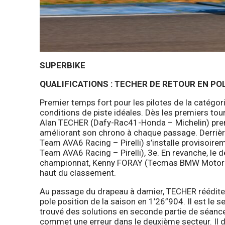
SUPERBIKE
QUALIFICATIONS : TECHER DE RETOUR EN PO
Premier temps fort pour les pilotes de la catégor
conditions de piste idéales. Dès les premiers tou
Alan TECHER (Dafy-Rac41-Honda – Michelin) prend
améliorant son chrono à chaque passage. Derrièr
Team AVA6 Racing – Pirelli) s’installe provisoire
Team AVA6 Racing – Pirelli), 3e. En revanche, le 
championnat, Kenny FORAY (Tecmas BMW Motorrad 
haut du classement.
Au passage du drapeau à damier, TECHER réédite
pole position de la saison en 1’26”904. Il est le s
trouvé des solutions en seconde partie de séanc
commet une erreur dans le deuxième secteur. Il 