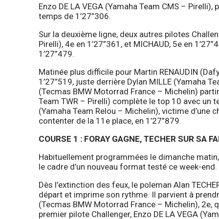
Enzo DE LA VEGA (Yamaha Team CMS – Pirelli), pi
temps de 1’27”306.
Sur la deuxième ligne, deux autres pilotes Challen
Pirelli), 4e en 1’27”361, et MICHAUD, 5e en 1’27”
1’27”479.
Matinée plus difficile pour Martin RENAUDIN (Daf
1’27”519, juste derrière Dylan MILLE (Yamaha Te
(Tecmas BMW Motorrad France – Michelin) partir
Team TWR – Pirelli) complète le top 10 avec un 
(Yamaha Team Relou – Michelin), victime d’une chut
contenter de la 11e place, en 1’27”879.
COURSE 1 : FORAY GAGNE, TECHER SUR SA FA
Habituellement programmées le dimanche matin, 
le cadre d’un nouveau format testé ce week-end.
Dès l’extinction des feux, le poleman Alan TECHE
départ et imprime son rythme. Il parvient à pre
(Tecmas BMW Motorrad France – Michelin), 2e, q
premier pilote Challenger, Enzo DE LA VEGA (Yam