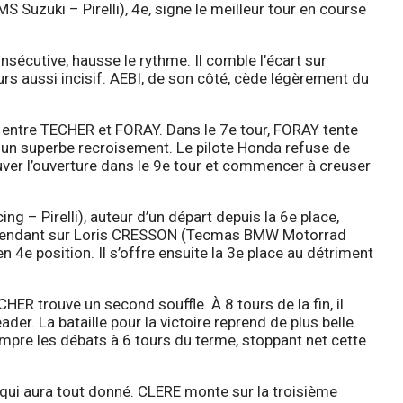
 Suzuki – Pirelli), 4e, signe le meilleur tour en course
sécutive, hausse le rythme. Il comble l’écart sur
rs aussi incisif. AEBI, de son côté, cède légèrement du
n entre TECHER et FORAY. Dans le 7e tour, FORAY tente
 un superbe recroisement. Le pilote Honda refuse de
ouver l’ouverture dans le 9e tour et commencer à creuser
 – Pirelli), auteur d’un départ depuis la 6e place,
ascendant sur Loris CRESSON (Tecmas BMW Motorrad
en 4e position. Il s’offre ensuite la 3e place au détriment
ER trouve un second souffle. À 8 tours de la fin, il
eader. La bataille pour la victoire reprend de plus belle.
pre les débats à 6 tours du terme, stoppant net cette
qui aura tout donné. CLERE monte sur la troisième