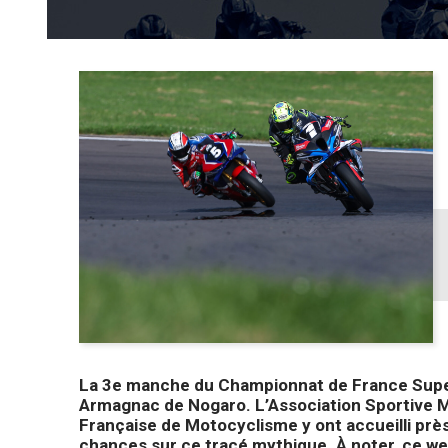
La 3e manche du Championnat de France Superbi
Armagnac de Nogaro. L’Association Sportive M
Française de Motocyclisme y ont accueilli prè
chances sur ce tracé mythique. À noter, ce we